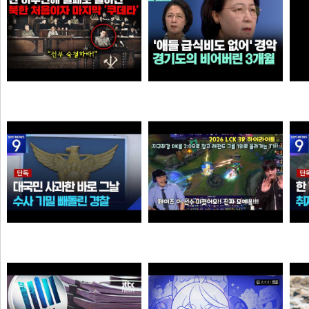
북한에 그나마 남아 있었던 민주주의가 완전히 삭제되고 김일성이 권력을 잡게 된 결정적인 사건
살다살다 미애가 불쌍해 보이는 날도 있구나 ㅋㅋㅋㅋ
추
오타쿠
손예진
[단독] ‘장윤기’ 논란인데…‘경찰관 뺑소니’ 수사 빼돌린 경찰
Welcome, GEN G Peyz
크롬
소주반샷