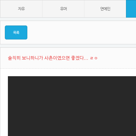
자유
유머
연예인
목록
솔직히 보니하니가 사촌이였으면 좋겠다... ㄹㅇ