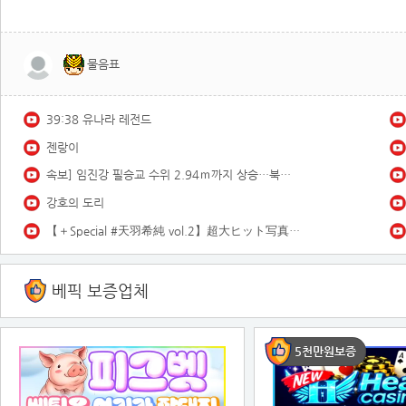
물음표
39:38 유나라 레전드
젠랑이
속보] 임진강 필승교 수위 2.94ｍ까지 상승…북한 황강댐 방류 추정
강호의 도리
【＋Special #天羽希純 vol.2】超大ヒット写真集『BONUS』から、さらなる禁断カット＆ムービーを初公開!!＜2026年4月後期＞
베픽 보증업체
5천만원보증