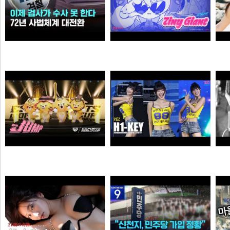
이제 검사가 직접 수사 못 한다…72년 사법체계 대전환421421
자오 EP 「Tiny Giant」 | 젠레스 존 제로
가습기
픽샤워
젠랑이
하이키 옐 직캠 #YEL #H1KEY @260731 정읍물빛축제 ♬ 여름이었다 (Summer Was You)
듣
물음표
픽도리