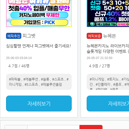
피그벳
뉴헤븐
베픽추천
베픽보증
심심할땐 언제나 피그벳에서 즐기세요!
뉴헤븐카지노 라이브카지
슬롯게임 다양한 이벤트 진
충·페이백 혜택과 빠른충
25-06-03 03:04:14
26-05-07 21:32:50
지원
4.7점 / 46명
4.9점 / 27명
#파워볼
,
#에볼루션
,
#슬롯
,
#스포츠
,
#
#미니게임
,
#토지노
,
#가
미니게임
,
#E스포츠
,
#레볼루션홀덤
간
,
#인플레이
,
#콤프
,
#
롯
,
#페이백
,
#쿠폰
자세히보기
자세히보