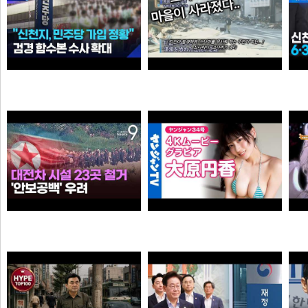
“6·3 지방선거 앞두고 신천지 민주당 가입 정황”…합수본, 수사 확대
0:41 할아버지 대담한거보소 영압지리네
와꾸대장봉준
오쿠오쿠오타쿠
누가좀 말려봐라 ㅋ
【4Kムービーグラビア】OL×コスプレイヤーの二刀流ヒロイン #大原円香 ちゃんが再登場！“殻を破る”をテーマに可愛らしさも破壊力もパワーアップした水着撮影に最高画質で没入密着！【メイキング】
떨어진원숭이
손나은