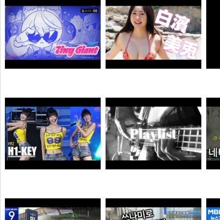
소주반샷
크롬
자오 EP 「Tiny Giant」 | 젠레스 존 제로
【#白濱美兎】変わらぬあどけなさから、こぼれおちる色気。――デジタル写真集『あの日の約束、大人の答え。』好評発売中！ Miu Shirahama
N
N
픽샤워
곰비서
하이키 옐 직캠 #YEL #H1KEY @260731 정읍물빛축제 ♬ 여름이었다 (Summer Was You)
듣게
픽도리
순대국