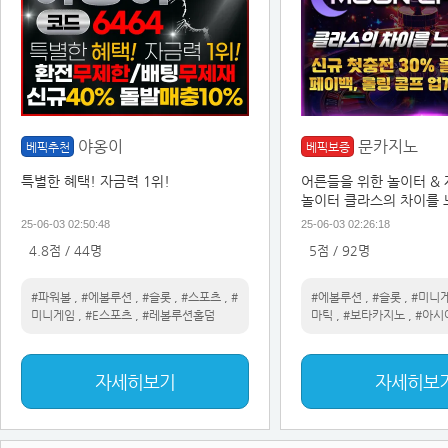
야옹이
문카지노
베픽추천
베픽보증
특별한 혜택! 자금력 1위!
어른들을 위한 놀이터 &
놀이터 클라스의 차이를
25-06-03 02:50:48
25-06-03 02:26:18
4.8점 / 44명
5점 / 92명
#파워볼
,
#에볼루션
,
#슬롯
,
#스포츠
,
#
#에볼루션
,
#슬롯
,
#미니
미니게임
,
#E스포츠
,
#레볼루션홀덤
마틱
,
#보타카지노
,
#아시
자세히보기
자세히보