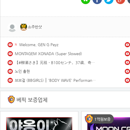
소주반샷
Welcome, GEN G Peyz
N
MONTAGEM XONADA (Super Slowed)
【#柳瀬さき】元祖・B100センチ。37歳、奇跡の美貌。――デジタル写真集『あこがれ』好評発売中！ Saki Yanase
노인 출현
브브걸 (BBGIRLS) ⎮ 'BODY WAVE' Performance Video
베픽 보증업체
1억원보증