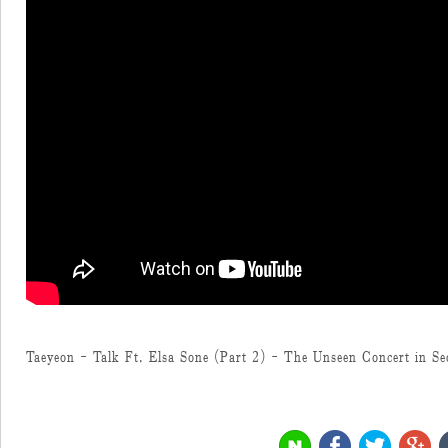
Taeyeon - Talk Ft. Elsa Sone (Part 2) - The Unseen Concert in S