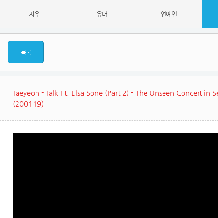
자유
유머
연예인
목록
Taeyeon - Talk Ft. Elsa Sone (Part 2) - The Unseen Concert in 
(200119)