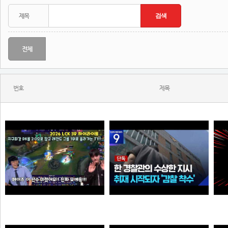
전체
번호
제목
Welcome, GEN G Peyz
[단독] “안 데려와도 임의동행에 ‘죄명 바꾸기’”…경찰서 조직적 개입?
N
N
N