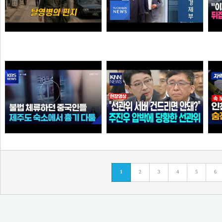
탈영병의 편지
李 아파트 근저당 비판 재경부 게시글 당일 삭제…"대출 막더니 내로남불"
크롬
애플
불법 체류하던 중국인들...제주도 숙소에서 흉기 다툼
"선관위 서버는 건드리면 안돼?" 주진우 압박에 '당황'한 선관위 사무총장142142421
1
2
3
4
5
6
아이언맨
가습기