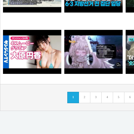
0:41 할아버지 대담한거보소 영압지리네
신천지, 6·3 지방선거 전 민주당 집단 입당…수도권 지역
오쿠오쿠오타쿠
떨어진원숭이
Call Of Silence - Clear Sky remix • Cover: Mirai | Atack on titan ost | Cover - Vtuber
【4Kムービーグラビア】OL×コスプレイヤーの二刀流ヒロイン #大原円香 ちゃんが再登場！“殻を破る”をテーマに可愛らしさも破壊力もパワーアップした水着撮影に最高画質で没入密着！【メイキング】
1
2
3
4
5
6
타짜신정환
손나은