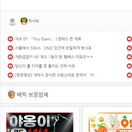
픽샤워
자오 EP 「Tiny Giant」 | 젠레스 존 제로
서울에서 50km...DMZ 인근에 은밀하게 방사포 기지 건설한 북한
개뜬금없이 AP 계수 1등이 된 벨베스 리워크ㅋㅋ
당신이 롤 티어를 못 올리는 진짜 이유
[현장영상] 개막식 장식한 자랑스러운 한국어…‘이재’가 부른 월드컵 주제가 풀버전 / KBS 2026 북중미 월드컵 2026.06.12.
베픽 보증업체