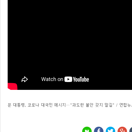
문 대통령, 코로나 대국민 메시지…"과도한 불안 갖지 말길" / 연합뉴스TV