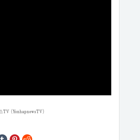
 (YonhapnewsTV)