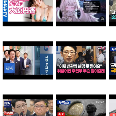
Call Of Silence - Clear Sky remix • Cover: Mirai | Atack on titan ost | Cover - Vtuber
【4Kムービーグラビア】OL×コスプレイヤーの二刀流ヒロイン #大原円香 ちゃんが再登場！“殻を破る”をテーマに可愛らしさも破壊力もパワーアップした水着撮影に最高画質で没入密着！【メイキング】
타짜신정환
손나은
"이제 선관위 해명 못 믿어요" 뒤집어진 주진우 무슨 일이길래
李 아파트 근저당 비판 재경부 게시글 당일 삭제…"대출 막더니 내로남불"
타짜신정환
애플