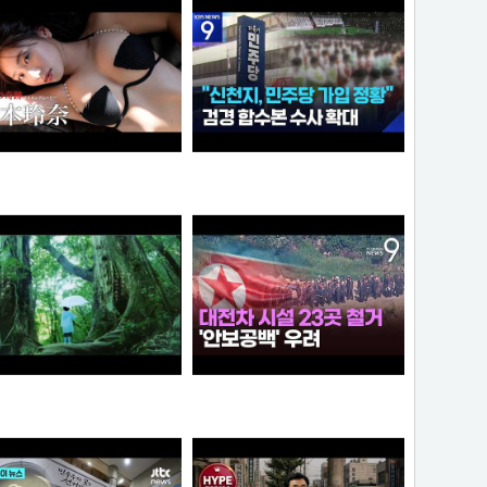
물음표
픽도리
“6·3 지방선거 앞두고 신천지 민주당 가입 정황”…합수본, 수사 확대
【#松本玲奈】話題のショートドラマ出演女優が待望の水着グラビアに挑戦！――デジタル写真集『21歳の奇跡』好評発売中！ Reina Matsumoto
와꾸대장봉준
타짜신정환
[원작] 지금 만나러 갑니다 OST -시간을 넘어서
누가좀 말려봐라 ㅋ
아이언맨
떨어진원숭이