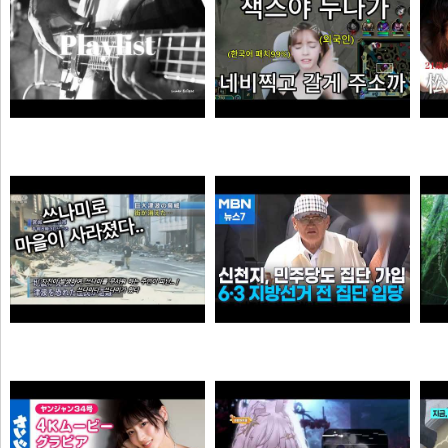
듣게
엘프녀가 롤하다 극대노하게된 이유
순대국
오타쿠
0:41 할아버지 대담한거보소 영압지리네
신천지, 6·3 지방선거 전 민주당 집단 입당…수도권 지역
오쿠오쿠오타쿠
떨어진원숭이