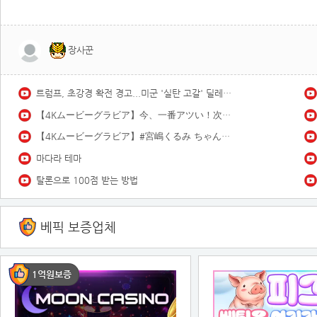
장사꾼
트럼프, 초강경 확전 경고...미군 '실탄 고갈' 딜레마 / YTN
【4Kムービーグラビア】今、一番アツい！次世代グラビアクイーン #白濱美兎 ちゃんのふわふわマシュマロ＆ダイナマイトボディがはじける！初夏の海＆プールでの水着撮影に最高画質で没入密着！【メイキング】
【4Kムービーグラビア】#宮嶋くるみ ちゃんと過ごす夏の始まり！“きゅるんっ！”としたクリクリの瞳と人懐っこい笑顔の小動物系愛されガールのキュートな水着撮影に最高画質で没入密着！【メイキング】
마다라 테마
탈론으로 100점 받는 방법
베픽 보증업체
1억원보증