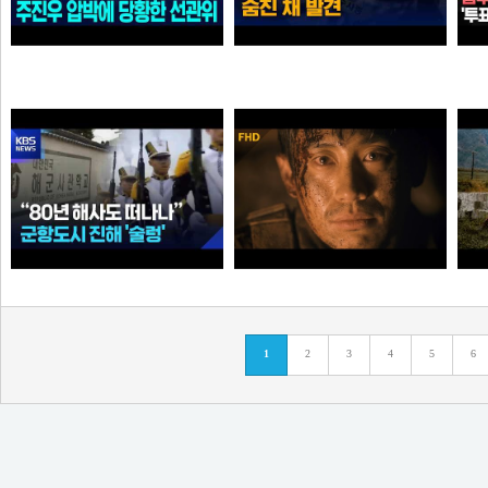
"선관위 서버는 건드리면 안돼?" 주진우 압박에 '당황'한 선관위 사무총장142142421
인천 한 선관위 사무실 직원 숨진 채…유서 발견 [
가습기
곰비서
“80년 해사도 진해 떠나나”…술렁이는 군항도시 /
고지전 – 정전협정 (10/10) | 신하균 류승룡
1
2
3
4
5
6
순대국
타짜신정환