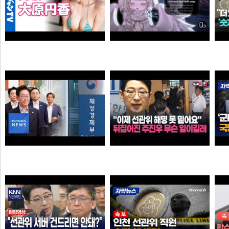
Call Of Silence - Clear Sky remix • Cover: Mirai | Atack on titan ost | Cover - Vtuber
【4Kムービーグラビア】OL×コスプレイヤーの二刀流ヒロイン #大原円香 ちゃんが再登場！“殻を破る”をテーマに可愛らしさも破壊力もパワーアップした水着撮影に最高画質で没入密着！【メイキング】
타짜신정환
손나은
"이제 선관위 해명 못 믿어요" 뒤집어진 주진우 무슨 일이길래
李 아파트 근저당 비판 재경부 게시글 당일 삭제…"대출 막더니 내로남불"
타짜신정환
애플