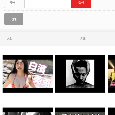
전체
번호
제목
MONSTA - Holdin' On (Skrillex & Nero Remix)
【#白濱美兎】変わらぬあどけなさから、こぼれおちる色気。――デジタル写真集『あの日の約束、大人の答え。』好評発売中！ Miu Shirahama
N
N
N
극혐
곰비서