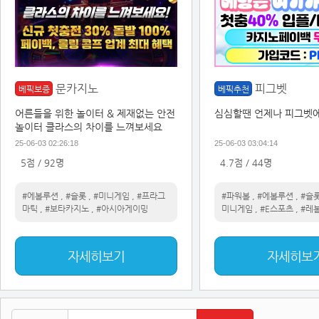
문카지노
피그벳
베픽보증
베픽추천
어른들을 위한 놀이터 & 제재없는 안전
심심할땐 언제나 피그벳에
놀이터 클라스의 차이를 느껴보세요
25-06-03 02:26:18
25-06-03 03:04:14
5점 / 92명
4.7점 / 44명
#에볼루션
,
#슬롯
,
#미니게임
,
#프라그
#파워볼
,
#에볼루션
,
#슬
마틱
,
#보타카지노
,
#아시아게이밍
미니게임
,
#E스포츠
,
#레
자세히보기
자세히보