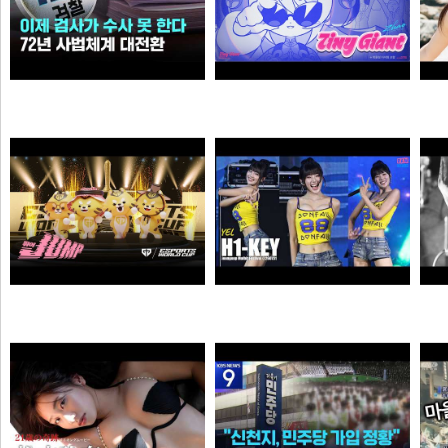
이제 검사가 직접 수사 못 한다…72년 사법체계 대전환421421
자오 EP 「Tiny Giant」 | 젠레스 존 제로
가습기
픽샤워
젠랑이
하이키 옐 직캠 #YEL #H1KEY @260731 정읍물빛축제 ♬ 여름이었다 (Summer Was You)
듣
물음표
픽도리