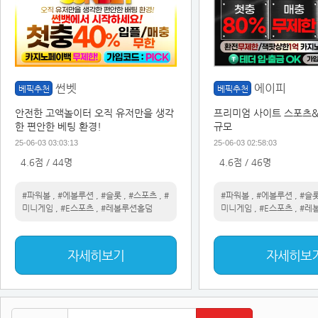
썬벳
에이피
베픽추천
베픽추천
안전한 고액놀이터 오직 유저만을 생각
프리미엄 사이트 스포츠
한 편안한 베팅 환경!
규모
25-06-03 03:03:13
25-06-03 02:58:03
4.6점 / 44명
4.6점 / 46명
#파워볼
,
#에볼루션
,
#슬롯
,
#스포츠
,
#
#파워볼
,
#에볼루션
,
#슬
미니게임
,
#E스포츠
,
#레볼루션홀덤
미니게임
,
#E스포츠
,
#레
자세히보기
자세히보