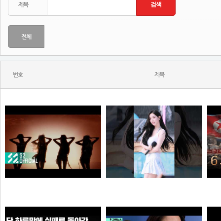
전체
번호
제목
KISS OF LIFE (키스오브라이프) 'SWEAT' Official Music Video
와...ㅈㄴ좋다
N
N
N
원빈해설위원
해골