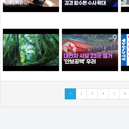
“6·3 지방선거 앞두고 신천지 민주당 가입 정황”…합수본, 수사 확대
【#松本玲奈】話題のショートドラマ出演女優が待望の水着グラビアに挑戦！――デジタル写真集『21歳の奇跡』好評発売中！ Reina Matsumoto
와꾸대장봉준
타짜신정환
[원작] 지금 만나러 갑니다 OST -시간을 넘어서
누가좀 말려봐라 ㅋ
1
2
3
4
5
6
아이언맨
떨어진원숭이