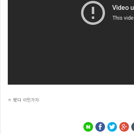
ㅈ 됐다 이민가자