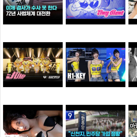
이제 검사가 직접 수사 못 한다…72년 사법체계 대전환421421
자오 EP 「Tiny Giant」 | 젠레스 존 제로
가습기
픽샤워
젠랑이
하이키 옐 직캠 #YEL #H1KEY @260731 정읍물빛축제 ♬ 여름이었다 (Summer Was You)
듣
물음표
픽도리