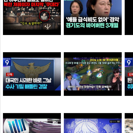
북한에 그나마 남아 있었던 민주주의가 완전히 삭제되고 김일성이 권력을 잡게 된 결정적인 사건
살다살다 미애가 불쌍해 보이는 날도 있구나 ㅋㅋㅋㅋ
추
오타쿠
손예진
[단독] ‘장윤기’ 논란인데…‘경찰관 뺑소니’ 수사 빼돌린 경찰
Welcome, GEN G Peyz
크롬
소주반샷