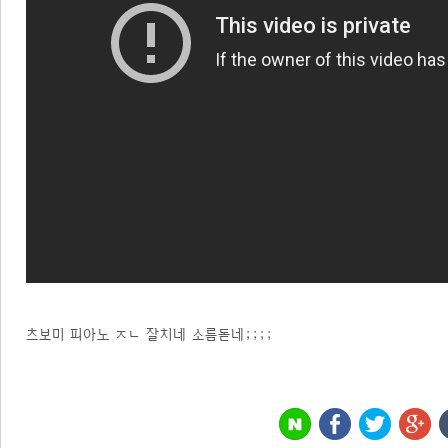
츠보미 피아노 ㅈㄴ 잘치네 소름돋네;;;;