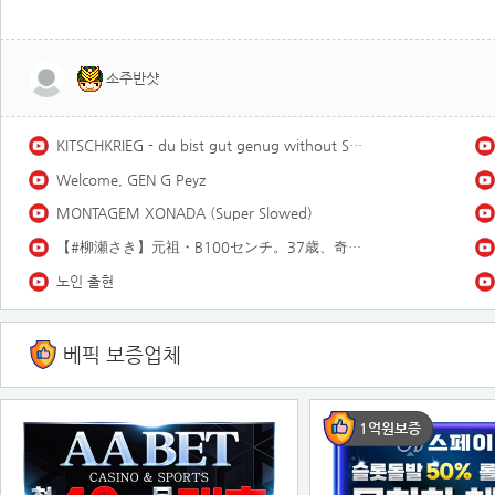
소주반샷
KITSCHKRIEG - du bist gut genug without SHIRIN DAVID
Welcome, GEN G Peyz
MONTAGEM XONADA (Super Slowed)
【#柳瀬さき】元祖・B100センチ。37歳、奇跡の美貌。――デジタル写真集『あこがれ』好評発売中！ Saki Yanase
노인 출현
베픽 보증업체
1억원보증