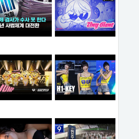
이제 검사가 직접 수사 못 한다…72년 사법체계 대전환421421
자오 EP 「Tiny Giant」 | 젠레스 존 제로
N
가습기
픽샤워
랑이
하이키 옐 직캠 #YEL #H1KEY @260731 정읍물빛축제 ♬ 여름이었다 (Summer Was You)
물음표
픽도리