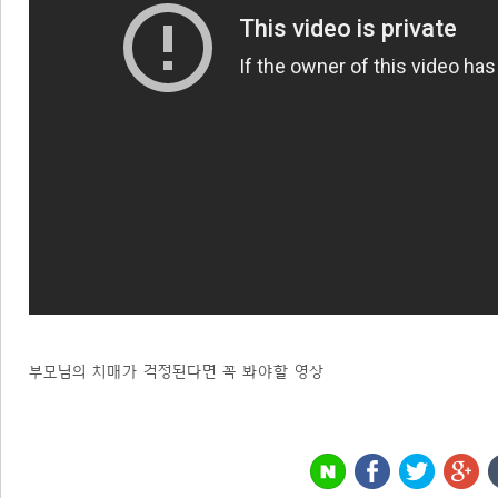
부모님의 치매가 걱정된다면 꼭 봐야할 영상