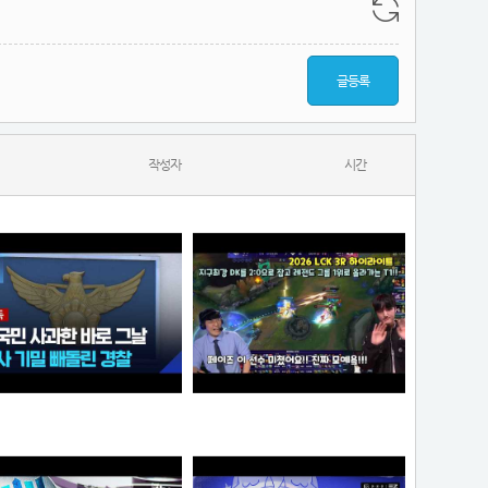
글등록
작성자
시간
[단독] ‘장윤기’ 논란인데…‘경찰관 뺑소니’ 수사 빼돌린 경찰
Welcome, GEN G Peyz
N
크롬
소주반샷