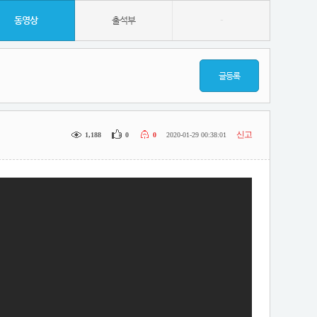
동영상
출석부
-
글등록
신고
1,188
0
0
2020-01-29 00:38:01