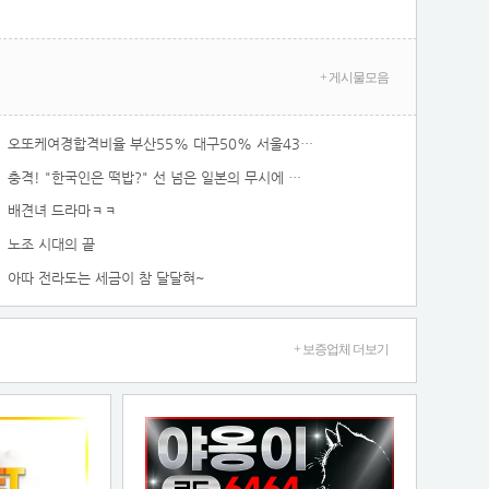
+ 게시물모음
오또케여경합격비율 부산55% 대구50% 서울43%
충격! "한국인은 떡밥?" 선 넘은 일본의 무시에 분노 폭발한 한국인 언더독 파이터/2부
배견녀 드라마ㅋㅋ
노조 시대의 끝
아따 전라도는 세금이 참 달달혀~
+ 보증업체 더보기