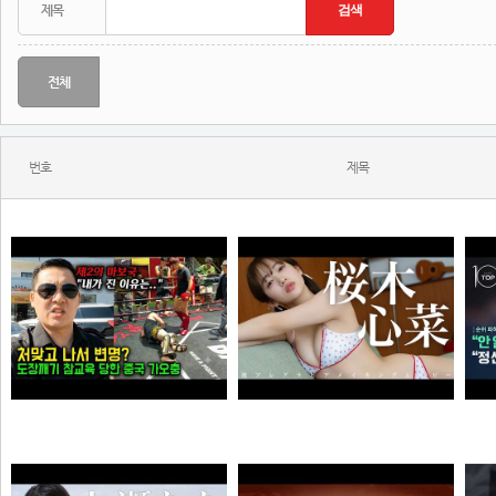
전체
번호
제목
충격! 제2의 마보국 등장! 처맞고 이런 변명을? 도장깨기 참교육 당한 중국 가오충
【#桜木心菜】“えびちゅう”ここなちゃんの、あまりにも夏盛りなグラビア！――デジタル写真集『TOO MUCH SUMMER!!!』好評発売中！ーCocona Sakuragi
N
N
N
호랑이
아이언맨