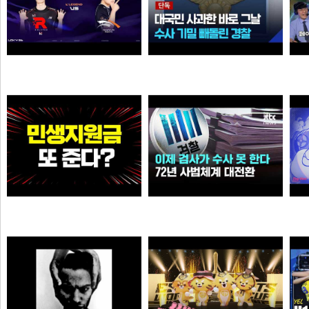
39:38 유나라 레전드
[단독] ‘장윤기’ 논란인데…‘경찰관 뺑소니’ 수사 빼돌린 경찰
We
물음표
크롬
와.. 추석 전 민생지원금 또 준다?
이제 검사가 직접 수사 못 한다…72년 사법체계 대전환421421
이영자
가습기