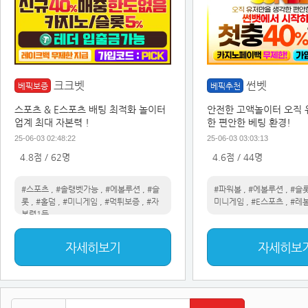
크크벳
썬벳
베픽보증
베픽추천
스포츠 & E스포츠 배팅 최적화 놀이터
안전한 고액놀이터 오직 
업계 최대 자본력 !
한 편안한 베팅 환경!
25-06-03 02:48:22
25-06-03 03:03:13
4.8점 / 62명
4.6점 / 44명
#스포츠
,
#솔랭벳가능
,
#에볼루션
,
#슬
#파워볼
,
#에볼루션
,
#슬
롯
,
#홀덤
,
#미니게임
,
#먹튀보증
,
#자
미니게임
,
#E스포츠
,
#레
본력1등
자세히보기
자세히보