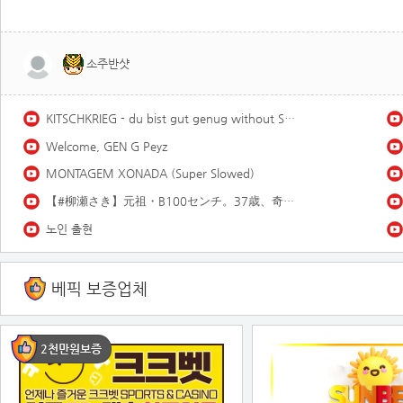
소주반샷
KITSCHKRIEG - du bist gut genug without SHIRIN DAVID
Welcome, GEN G Peyz
MONTAGEM XONADA (Super Slowed)
【#柳瀬さき】元祖・B100センチ。37歳、奇跡の美貌。――デジタル写真集『あこがれ』好評発売中！ Saki Yanase
노인 출현
베픽 보증업체
2천만원보증