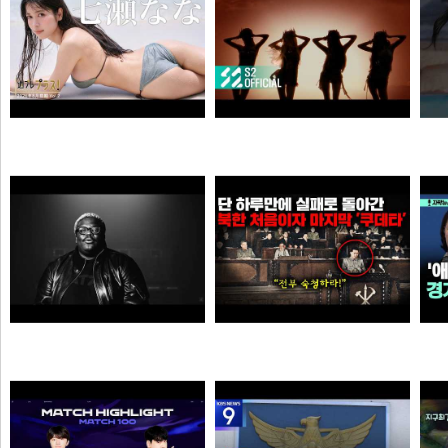
KISS OF LIFE (키스오브라이프) 'SWEAT' Official Music Video
와
【＋Special #七瀬なな vol.2】大ヒット1st写真集『みつめて。』から、完全未公開カット＆写真集未収録の衣装をお届け!!＜2026年8月前期＞
원빈해설위원
곰비서
KITSCHKRIEG - du bist gut genug without SHIRIN DAVID
북한에 그나마 남아 있었던 민주주의가 완전히 삭제되고 김일성이 권력을 잡게 된 결정적인 사건
소주반샷
오타쿠