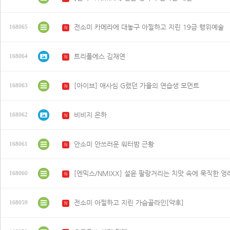
전소미 카메라에 대놓구 아찔하고 지린 19금 행위예술
168065
N
트리플에스 김채연
168064
N
[아이브] 애사심 G렸던 가을의 연습생 모먼트
168063
N
비비지 은하
168062
N
안소미 안쓰러운 워터밤 근황
168061
N
[엔믹스/NMIXX] 설윤 팔랑거리는 치맛 속에 묵직한 엉
168060
N
전소미 아찔하고 지린 가슴골라인[약후]
168059
N