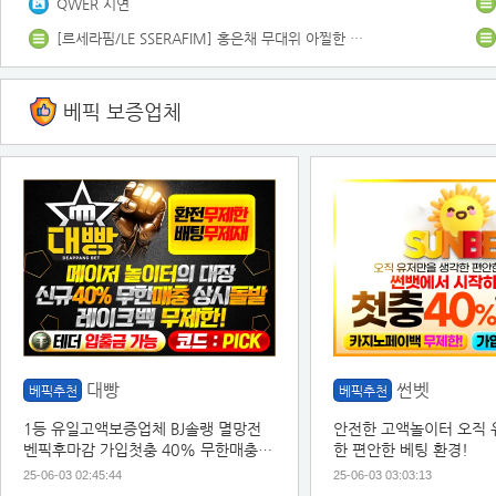
QWER 시연
[르세라핌/LE SSERAFIM] 홍은채 무대위 아찔한 춤선 지리는 순간
베픽 보증업체
대빵
썬벳
베픽추천
베픽추천
1등 유일고액보증업체 BJ솔랭 멸망전
안전한 고액놀이터 오직 
벤픽후마감 가입첫충 40% 무한매충이
한 편안한 베팅 환경!
벤트
25-06-03 02:45:44
25-06-03 03:03:13