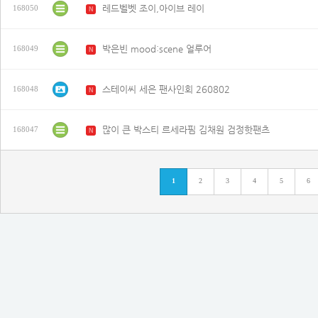
레드벨벳 조이,아이브 레이
168050
N
박은빈 mood:scene 얼루어
168049
N
스테이씨 세은 팬사인회 260802
168048
N
많이 큰 박스티 르세라핌 김채원 검정핫팬츠
168047
N
1
2
3
4
5
6