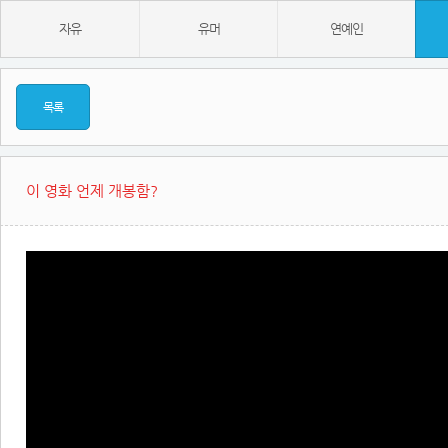
자유
유머
연예인
목록
이 영화 언제 개봉함?