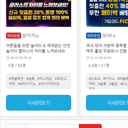
문카지노
모아나
베픽보증
베픽추천
어른들을 위한 놀이터 & 제재없는 안전
국내 최대 자본력 종목별
놀이터 클라스의 차이를 느껴보세요
매주 홀덤 무료토너 진행 
25-06-03 02:26:18
25-11-10 08:44:54
5점 / 92명
4.8점 / 21명
#에볼루션
,
#슬롯
,
#미니게임
,
#프라그
#스포츠
,
#카지노
,
#에볼
마틱
,
#보타카지노
,
#아시아게이밍
마틱
,
#슬롯
,
#홀덤
,
#E
포츠
자세히보기
자세히보