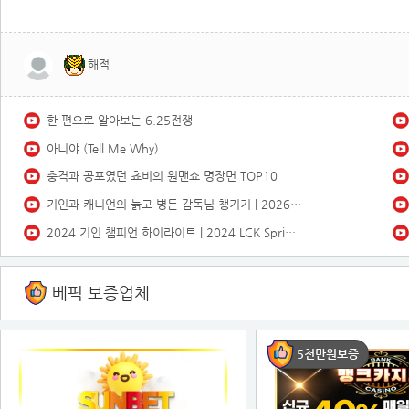
해적
한 편으로 알아보는 6.25전쟁
아니야 (Tell Me Why)
충격과 공포였던 쵸비의 원맨쇼 명장면 TOP10
기인과 캐니언의 늙고 병든 감독님 챙기기 | 2026 젠지 아레나
2024 기인 챔피언 하이라이트 | 2024 LCK Spring Champion Highlight - 크산테(K`sante) #기인 #Kiin #그기인거
베픽 보증업체
5천만원보증