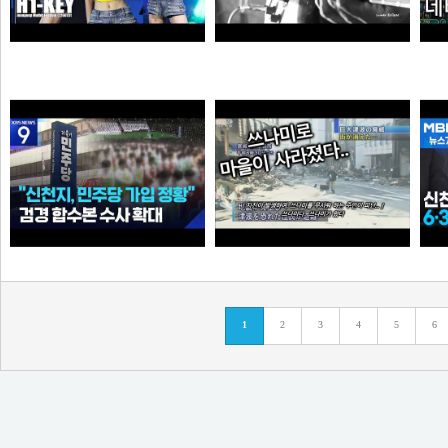
하이키 옐 직캠 #YEL #H1KEY @260731 정읍물빛축제 ♬ 여름이었다 (Summer Was You)
듣게
픽도리
순대국
“6·3 지방선거 앞두고 신천지 민주당 가입 정황”…합수본, 수사 확대
0:41 할아버지 대담한거보소 영압지리네
1
2
3
4
5
6
와꾸대장봉준
오쿠오쿠오타쿠