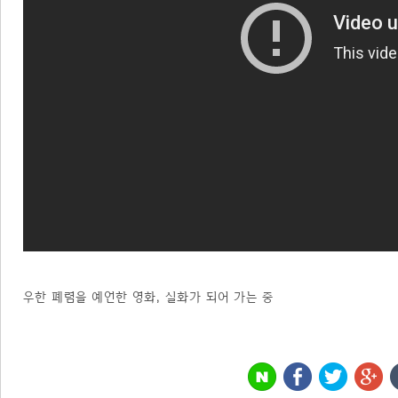
우한 폐렴을 예언한 영화, 실화가 되어 가는 중