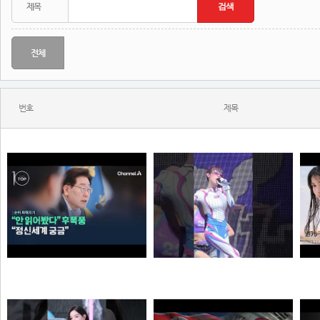
전체
번호
제목
안읽어보고 서명했습니다
추천시 여자칭구
N
N
N
장사꾼
픽샤워