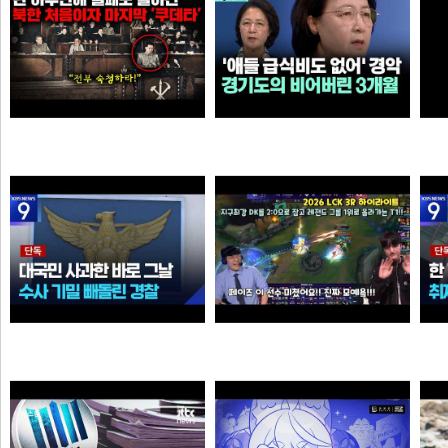
북한에 그나마 남아 있었던 민주주의가 완전히 삭제되고 김일성이 권력을 잡게 된 결정적인 사건
살다살다 미애가 불쌍해 보이는 날도 있구나 ㅋㅋㅋㅋ
추
오타쿠
손예진
[단독] ‘장윤기’ 논란인데…‘경찰관 뺑소니’ 수사 빼돌린 경찰
Welcome, GEN G Peyz
크롬
소주반샷