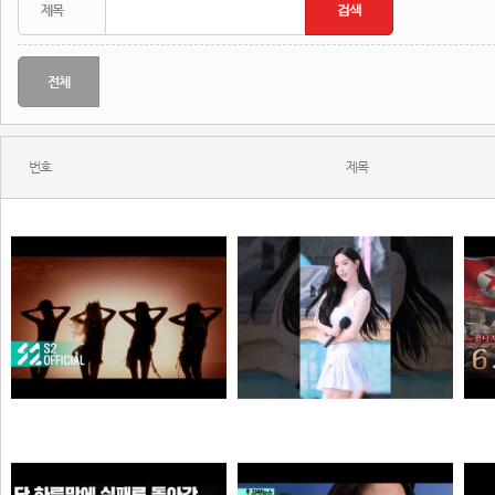
전체
번호
제목
KISS OF LIFE (키스오브라이프) 'SWEAT' Official Music Video
와...ㅈㄴ좋다
N
N
N
원빈해설위원
해골