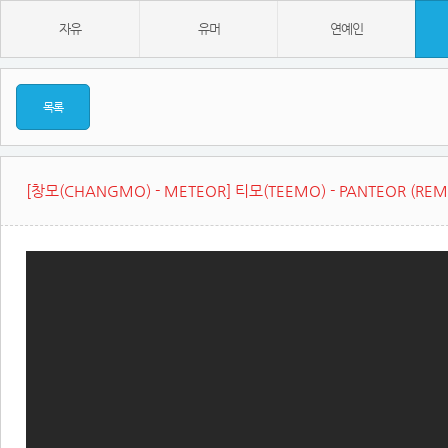
자유
유머
연예인
목록
[창모(CHANGMO) - METEOR] 티모(TEEMO) - PANTEOR (REM