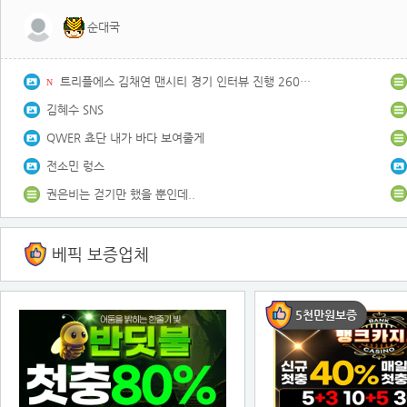
순대국
트리플에스 김채연 맨시티 경기 인터뷰 진행 260805
N
김혜수 SNS
QWER 쵸단 내가 바다 보여줄게
전소민 렁스
권은비는 걷기만 했을 뿐인데..
베픽 보증업체
5천만원보증