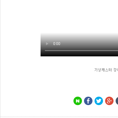
기상캐스터 강