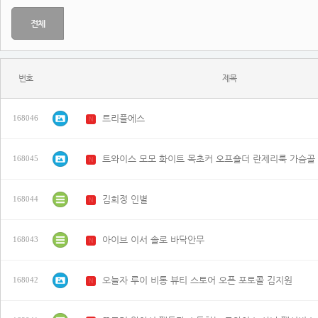
전체
번호
제목
트리플에스
168046
N
트와이스 모모 화이트 목초커 오프숄더 란제리룩 가슴골
168045
N
김희정 인별
168044
N
아이브 이서 솔로 바닥안무
168043
N
오늘자 루이 비통 뷰티 스토어 오픈 포토콜 김지원
168042
N