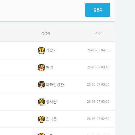
글등록
작성자
시간
가습기
26-08-07 04:35
해적
26-08-07 03:46
타짜신정환
26-08-07 03:05
장사꾼
26-08-07 03:00
손나은
26-08-07 02:50