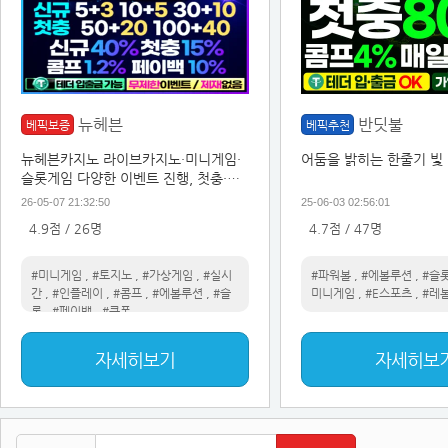
뉴헤븐
반딧불
베픽보증
베픽추천
뉴헤븐카지노 라이브카지노·미니게임·
어둠을 밝히는 한줄기 빛
슬롯게임 다양한 이벤트 진행, 첫충·재
충·페이백 혜택과 빠른충전 무제한환전
26-05-07 21:32:50
25-06-03 02:56:01
지원
4.9점 / 26명
4.7점 / 47명
#미니게임
,
#토지노
,
#가상게임
,
#실시
#파워볼
,
#에볼루션
,
#슬
간
,
#인플레이
,
#콤프
,
#에볼루션
,
#슬
미니게임
,
#E스포츠
,
#레
롯
,
#페이백
,
#쿠폰
자세히보기
자세히보