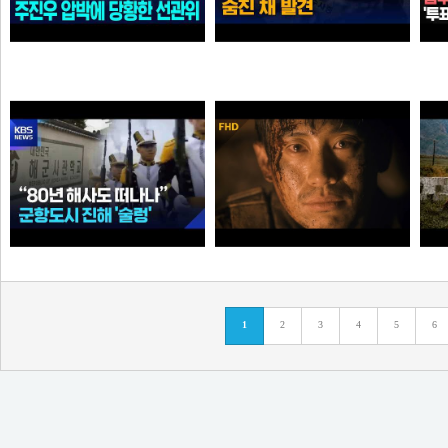
"선관위 서버는 건드리면 안돼?" 주진우 압박에 '당황'한 선관위 사무총장142142421
인천 한 선관위 사무실 직원 숨진 채…유서 발견 [
가습기
곰비서
“80년 해사도 진해 떠나나”…술렁이는 군항도시 /
고지전 – 정전협정 (10/10) | 신하균 류승룡
1
2
3
4
5
6
순대국
타짜신정환