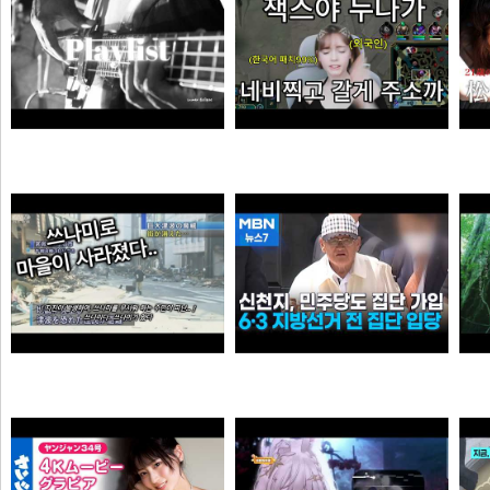
듣게
엘프녀가 롤하다 극대노하게된 이유
순대국
오타쿠
0:41 할아버지 대담한거보소 영압지리네
신천지, 6·3 지방선거 전 민주당 집단 입당…수도권 지역
오쿠오쿠오타쿠
떨어진원숭이