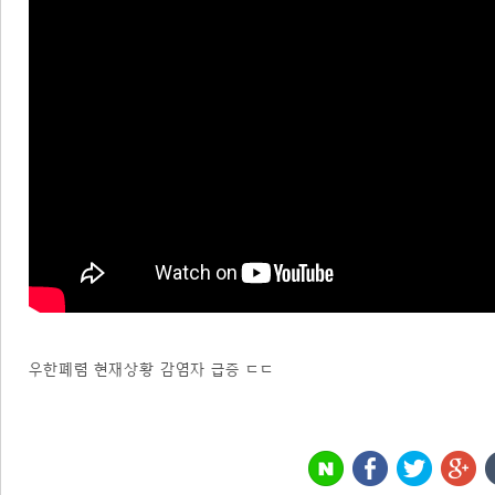
우한폐렴 현재상황 감염자 급증 ㄷㄷ