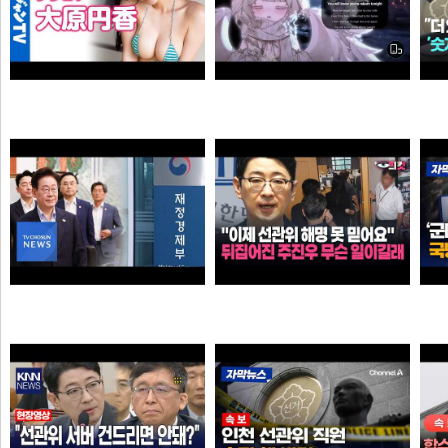
Call Of Silence - Clear Sky remix • Cover: Mirai | Atack on titan ost | Cover - Vtuber
【4Kムービーグラビア】OL×コスプレイヤーの二刀流ヒロイン #大原円香 ちゃんが再登場！“殻を破る”をテーマに可愛らしさも破壊力もパワーアップした水着撮影に最高画質で没入密着！【メイキング】
타짜신정환
손나은
"이제 선관위 해명 못 믿어요" 뒤집어진 주진우 무슨 일이길래
李 아파트 근저당 비판 재경부 게시글 당일 삭제…"대출 막더니 내로남불"
타짜신정환
애플