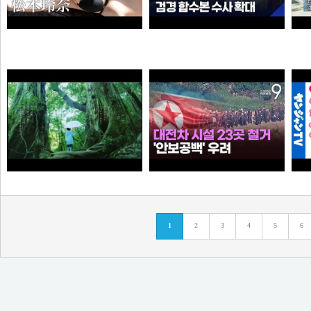
“6·3 지방선거 앞두고 신천지 민주당 가입 정황”…합수본, 수사 확대
【#松本玲奈】話題のショートドラマ出演女優が待望の水着グラビアに挑戦！――デジタル写真集『21歳の奇跡』好評発売中！ Reina Matsumoto
와꾸대장봉준
타짜신정환
[원작] 지금 만나러 갑니다 OST -시간을 넘어서
누가좀 말려봐라 ㅋ
1
2
3
4
5
6
아이언맨
떨어진원숭이