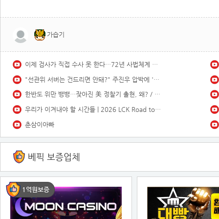
가습기
이제 검사가 직접 수사 못 한다…72년 사법체계 대전환421421
"선관위 서버는 건드리면 안돼?" 주진우 압박에 '당황'한 선관위 사무총장142142421
한반도 위만 뱅뱅…잦아진 美 정찰기 출현, 왜? / 채널A / 뉴스A
우리가 이겨내야 할 시간들 | 2026 LCK Road to MSI 비하인드
춘삼이아빠
베픽 보증업체
1억원보증