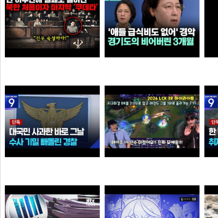
북한에 그나마 남아 있었던 민주주의가 완전히 삭제되고 김일성이 권력을 잡게 된 결정적인 사건
살다살다 미애가 불쌍해 보이는 날도 있구나 ㅋㅋㅋㅋ
추
오타쿠
손예진
[단독] ‘장윤기’ 논란인데…‘경찰관 뺑소니’ 수사 빼돌린 경찰
Welcome, GEN G Peyz
크롬
소주반샷