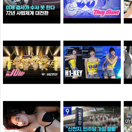
이제 검사가 직접 수사 못 한다…72년 사법체계 대전환421421
자오 EP 「Tiny Giant」 | 젠레스 존 제로
가습기
픽샤워
젠랑이
하이키 옐 직캠 #YEL #H1KEY @260731 정읍물빛축제 ♬ 여름이었다 (Summer Was You)
듣
물음표
픽도리