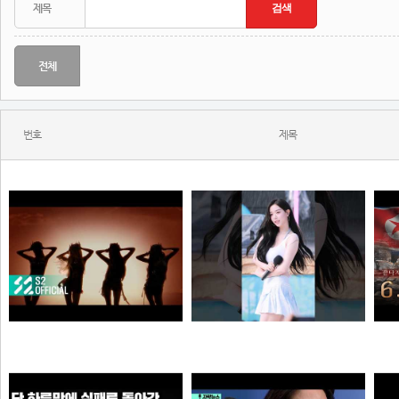
전체
번호
제목
KISS OF LIFE (키스오브라이프) 'SWEAT' Official Music Video
와...ㅈㄴ좋다
N
N
N
원빈해설위원
해골