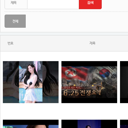
전체
번호
제목
와...ㅈㄴ좋다
한 편으로 알아보는 6.25전쟁
N
N
N
해골
질주머신