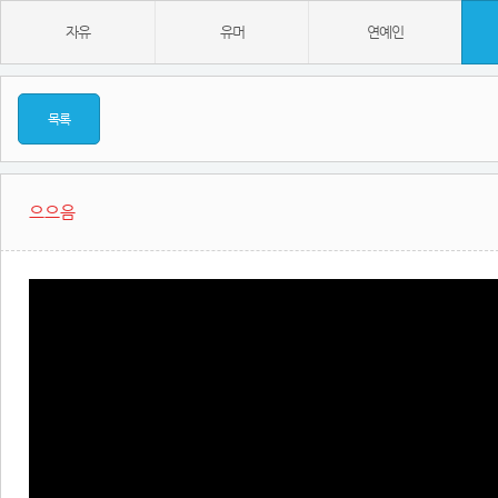
자유
유머
연예인
목록
으으음