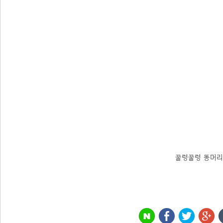
꿀렁꿀렁 똥머리