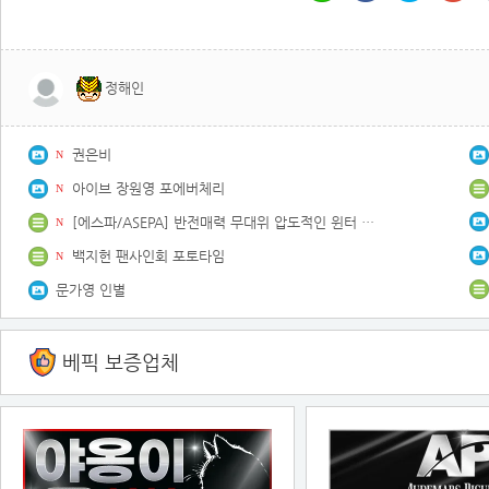
정해인
권은비
N
아이브 장원영 포에버체리
N
[에스파/ASEPA] 반전매력 무대위 압도적인 윈터 01
N
백지헌 팬사인회 포토타임
N
문가영 인별
베픽 보증업체