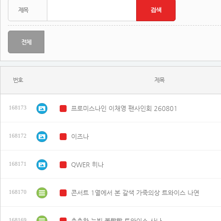
전체
번호
제목
프로미스나인 이채영 팬사인회 260801
168173
N
이즈나
168172
N
QWER 히나
168171
N
콘서트 1열에서 본 갈색 가죽의상 트와이스 나연
168170
N
촉촉한 눈빛 볼빵빵 트와이스 사나
168169
N