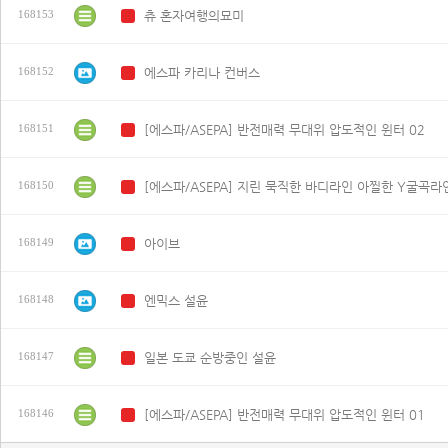
츄 혼자여행의묘미
168153
N
에스파 카리나 컨버스
168152
N
[에스파/ASEPA] 반전매력 무대위 압도적인 윈터 02
168151
N
[에스파/ASEPA] 지린 묵직한 바디라인 아찔한 Y굴곡라
168150
N
아이브
168149
N
엔믹스 설윤
168148
N
일본 도쿄 순방중인 설윤
168147
N
[에스파/ASEPA] 반전매력 무대위 압도적인 윈터 01
168146
N