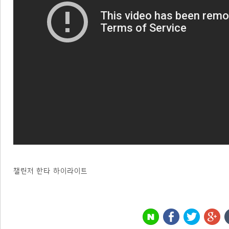
챌린저 한타 하이라이트