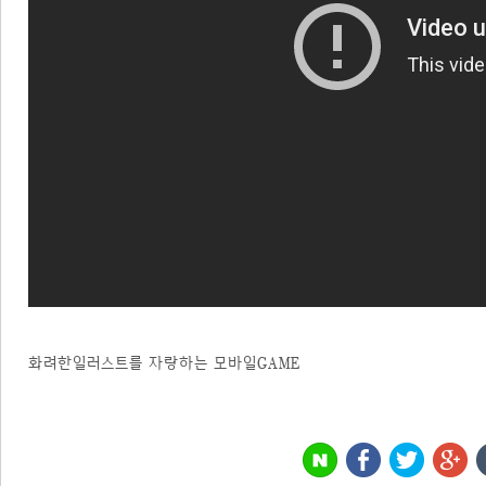
화려한일러스트를 자랑하는 모바일GAME