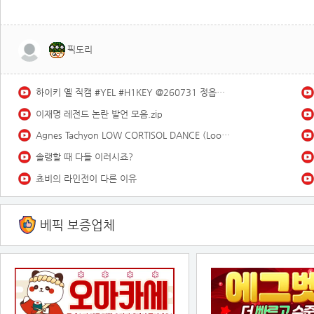
픽도리
하이키 옐 직캠 #YEL #H1KEY @260731 정읍물빛축제 ♬ 여름이었다 (Summer Was You)
이재명 레전드 논란 발언 모음.zip
Agnes Tachyon LOW CORTISOL DANCE (Looped) | Umamusume
솔랭할 때 다들 이러시죠?
쵸비의 라인전이 다른 이유
베픽 보증업체