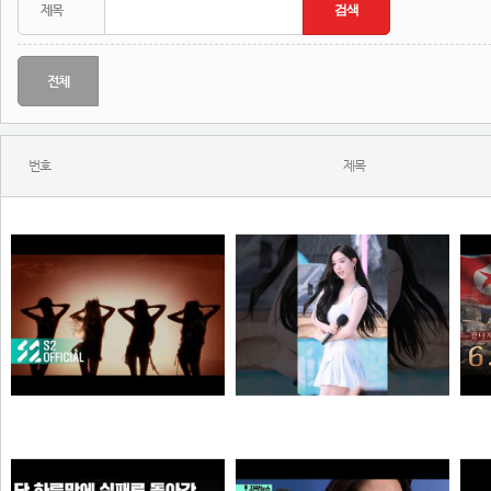
전체
번호
제목
KISS OF LIFE (키스오브라이프) 'SWEAT' Official Music Video
와...ㅈㄴ좋다
N
N
N
원빈해설위원
해골