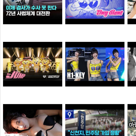
이제 검사가 직접 수사 못 한다…72년 사법체계 대전환421421
자오 EP 「Tiny Giant」 | 젠레스 존 제로
가습기
픽샤워
젠랑이
하이키 옐 직캠 #YEL #H1KEY @260731 정읍물빛축제 ♬ 여름이었다 (Summer Was You)
듣
물음표
픽도리