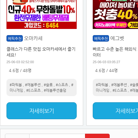
오마카세
에그벳
베픽추천
베픽추천
클래스가 다른 맛집 오마카세에서 즐기
빠르고 수준 높은 해외식 
세요!
이터
25-06-03 02:52:00
25-06-03 03:05:27
4.6점 / 48명
4.6점 / 44명
#파워볼
,
#에볼루션
,
#슬롯
,
#스포츠
,
#
#파워볼
,
#에볼루션
,
#슬
미니게임
,
#E스포츠
,
#레볼루션홀덤
미니게임
,
#E스포츠
,
#레
자세히보기
자세히보