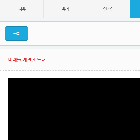
자유
유머
연예인
목록
미래를 예견한 노래