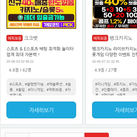
크크벳
뱅크카지노
베픽보증
베픽보증
스포츠 & E스포츠 배팅 최적화 놀이터
뱅크카지노 라이브카지노
업계 최대 자본력 !
롯게임 다양한 이벤트 진행
재충·페이백·콤프 지급 
25-06-03 02:48:22
26-05-07 21:32:45
무제한환전 지원
4.8점 / 62명
4.9점 / 27명
#스포츠
,
#솔랭벳가능
,
#에볼루션
,
#슬
#미니게임
,
#토지노
,
#가
롯
,
#홀덤
,
#미니게임
,
#먹튀보증
,
#자
간
,
#인플레이
,
#콤프
,
#
본력1등
롯
,
#페이백
,
#쿠폰
자세히보기
자세히보