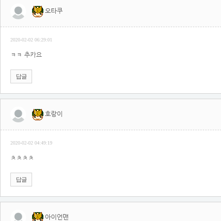
오타쿠
2020-02-02 06:29:01
ㅋㅋ 추카요
답글
호랑이
2020-02-02 04:49:19
ㅊㅊㅊㅊ
답글
아이언맨