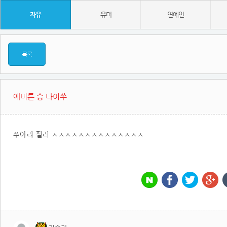
자유
유머
연예인
목록
에버튼 승 나이쑤
쑤아리 질러 ㅅㅅㅅㅅㅅㅅㅅㅅㅅㅅㅅㅅㅅㅅ