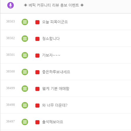
◈ 베픽 커뮤니티 리뷰 홍보 이벤트 ◈
오늘 피목이군요
38503
N
청소합니다
38502
N
가보자~~~
38501
N
좋은하루보내세요
38500
N
왤케 기분 애매함
38499
N
와 너무 더운데?
38498
N
출석해보아요
38497
N