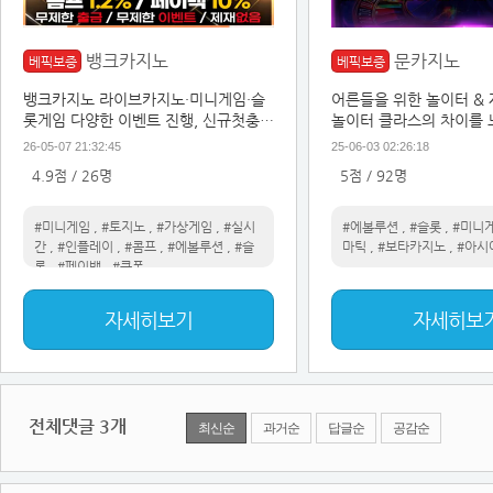
뱅크카지노
문카지노
베픽보증
베픽보증
뱅크카지노 라이브카지노·미니게임·슬
어른들을 위한 놀이터 &
롯게임 다양한 이벤트 진행, 신규첫충·
놀이터 클라스의 차이를
재충·페이백·콤프 지급 혜택과 빠른충전
26-05-07 21:32:45
25-06-03 02:26:18
무제한환전 지원
4.9점 / 26명
5점 / 92명
#미니게임
,
#토지노
,
#가상게임
,
#실시
#에볼루션
,
#슬롯
,
#미니
간
,
#인플레이
,
#콤프
,
#에볼루션
,
#슬
마틱
,
#보타카지노
,
#아시
롯
,
#페이백
,
#쿠폰
자세히보기
자세히보
전체댓글
3
개
최신순
과거순
답글순
공감순