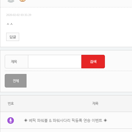
2020-02-02 03:35:29
ㅅㅅ
답글
전체
번호
제목
◈ 베픽 파워볼 & 파워사다리 픽등록 연승 이벤트 ◈