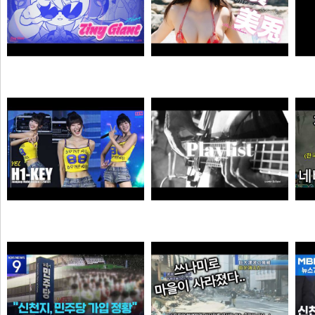
자오 EP 「Tiny Giant」 | 젠레스 존 제로
【#白濱美兎】変わらぬあどけなさから、こぼれおちる色気。――デジタル写真集『あの日の約束、大人の答え。』好評発売中！ Miu Shirahama
픽샤워
곰비서
하이키 옐 직캠 #YEL #H1KEY @260731 정읍물빛축제 ♬ 여름이었다 (Summer Was You)
듣게
픽도리
순대국