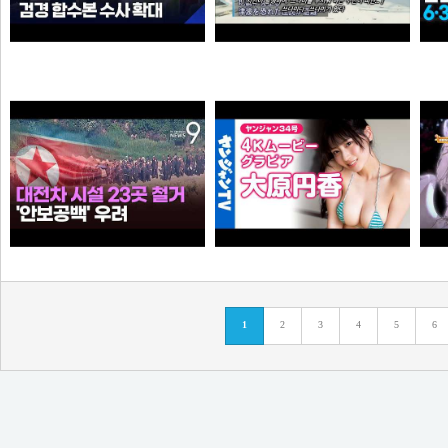
“6·3 지방선거 앞두고 신천지 민주당 가입 정황”…합수본, 수사 확대
0:41 할아버지 대담한거보소 영압지리네
와꾸대장봉준
오쿠오쿠오타쿠
누가좀 말려봐라 ㅋ
【4Kムービーグラビア】OL×コスプレイヤーの二刀流ヒロイン #大原円香 ちゃんが再登場！“殻を破る”をテーマに可愛らしさも破壊力もパワーアップした水着撮影に最高画質で没入密着！【メイキング】
1
2
3
4
5
6
떨어진원숭이
손나은