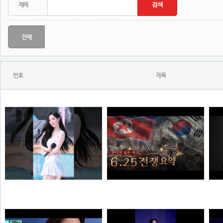
전체
번호
제목
와...ㅈㄴ좋다
한 편으로 알아보는 6.25전쟁
N
N
N
해골
질주머신