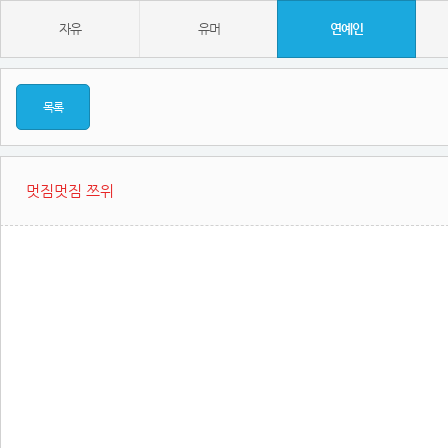
자유
유머
연예인
목록
멋짐멋짐 쯔위