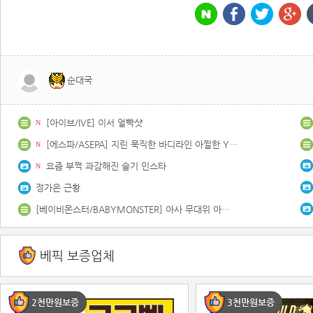
순대국
[아이브/IVE] 이서 얼빡샷
N
[에스파/ASEPA] 지린 묵직한 바디라인 아찔한 Y굴곡라인 카리나
N
요즘 부쩍 과감해진 슬기 인스타
N
정가은 근황
[베이비몬스터/BABYMONSTER] 아사 무대위 아찔한 골반 트월킹
베픽 보증업체
2천만원보증
3천만원보증