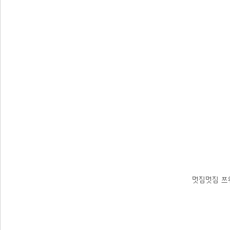
멋짐멋짐 쯔