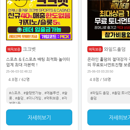
크크벳
와일드홀덤
베픽보증
베픽보증
스포츠 & E스포츠 배팅 최적화 놀이터
온라인 홀덤의 절대강자 
업계 최대 자본력 !
의 무료토너먼트진행 보증
이트
25-06-03 02:48:22
25-06-03 03:20:50
4.8점 / 62명
4.8점 / 58명
#스포츠
,
#솔랭벳가능
,
#에볼루션
,
#슬
#와일드 홀덤
,
#홀덤 토너
롯
,
#홀덤
,
#미니게임
,
#먹튀보증
,
#자
홀덤
본력1등
자세히보기
자세히보