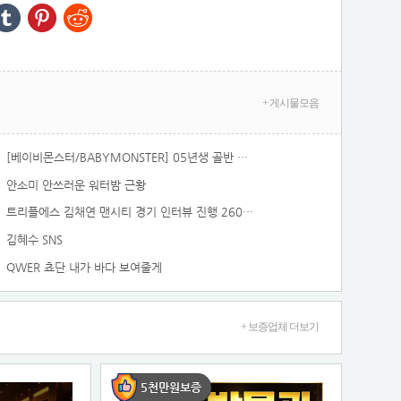
+ 게시물모음
[베이비몬스터/BABYMONSTER] 05년생 골반 터는감이 지린 파리
안소미 안쓰러운 워터밤 근황
트리플에스 김채연 맨시티 경기 인터뷰 진행 260805
김혜수 SNS
QWER 쵸단 내가 바다 보여줄게
+ 보증업체 더보기
5천만원보증