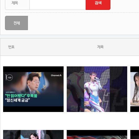
전체
번호
제목
안읽어보고 서명했습니다
추천시 여자칭구
N
N
N
장사꾼
픽샤워