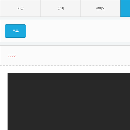
자유
유머
연예인
목록
zzzz