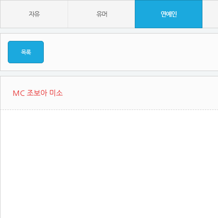
자유
유머
연예인
목록
MC 조보아 미소