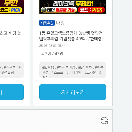
대빵
베픽추천
최고 배당 놀
1등 유일고액보증업체 BJ솔랭 멸망전
벤픽후마감 가입첫충 40% 무한매충이
벤트
25-06-03 02:45:44
4.7점 / 47명
롯
,
#스포츠
,
#
#BJ솔랭
,
#벤픽후마감
,
#E스포츠
,
#에볼
볼루션홀덤
루션
,
#스포츠
,
#미니게임
,
#고자본
,
#
홀덤
기
자세히보기