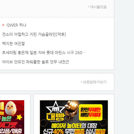
+ 게시물모음
QWER 히나
N
전소미 아찔하고 지린 가슴골라인[약후]
백지헌 여친짤
르세라핌 홍은채 일본 지바 롯데 마린스 시구 260805
아이브 안유진 파워풀한 솔로 안무 내전근
+ 보증업체 더보기