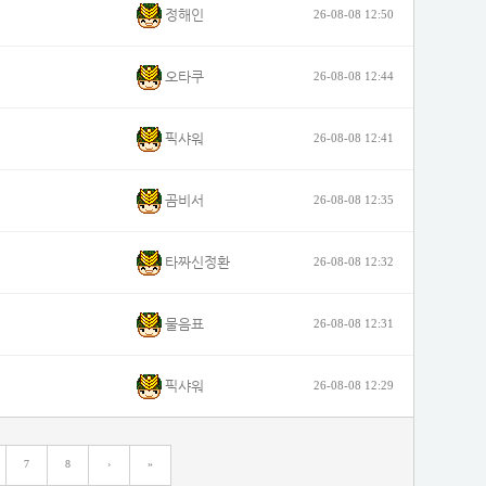
정해인
26-08-08 12:50
오타쿠
26-08-08 12:44
픽샤워
26-08-08 12:41
곰비서
26-08-08 12:35
타짜신정환
26-08-08 12:32
물음표
26-08-08 12:31
픽샤워
26-08-08 12:29
7
8
›
»