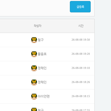
글등록
작성자
시간
철구
26-08-08 19:50
물음표
26-08-08 19:20
정해인
26-08-08 19:10
정해인
26-08-08 18:26
아이언맨
26-08-08 18:15
철구
26-08-08 17:55