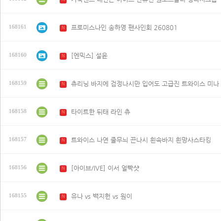
프로미스나인 송하영 팬사인회 260801
168161
N
[엔믹스] 설윤
168160
N
츄리닝 바지에 검정나시만 입어도 고급진 트와이스 미나
168159
N
타이트한 뒤태 라인 츄
168158
N
트와이스 나연 줄무늬 끈나시 흰속바지 흰망사스타킹
168157
N
[아이브/IVE] 이서 얼빡샷
168156
N
유나 vs 백지헌 vs 원이
168155
N