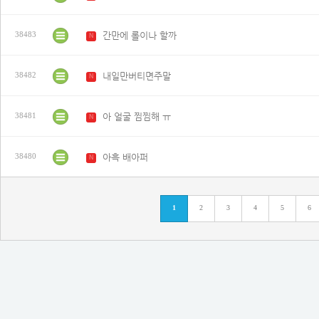
간만에 롤이나 할까
38483
N
내일만버티면주말
38482
N
아 얼굴 찜찜해 ㅠ
38481
N
아흑 배아퍼
38480
N
1
2
3
4
5
6