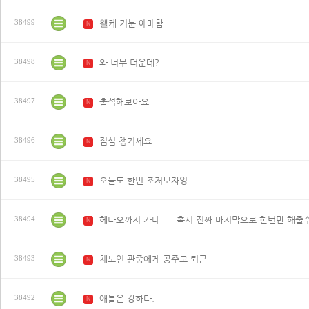
왤케 기분 애매함
38499
N
와 너무 더운데?
38498
N
출석해보아요
38497
N
점심 챙기세요
38496
N
오늘도 한번 조져보자잉
38495
N
헤나오까지 가네..... 혹시 진짜 마지막으로 한번만 해줄
38494
N
채노인 관중에게 공주고 퇴근
38493
N
애틀은 강하다.
38492
N