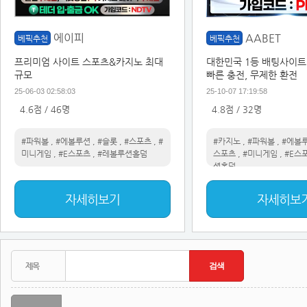
에이피
AABET
베픽추천
베픽추천
프리미엄 사이트 스포츠&카지노 최대
대한민국 1등 배팅사이트 
규모
빠른 충전, 무제한 환전
25-06-03 02:58:03
25-10-07 17:19:58
4.6점 / 46명
4.8점 / 32명
#파워볼
,
#에볼루션
,
#슬롯
,
#스포츠
,
#
#카지노
,
#파워볼
,
#에볼
미니게임
,
#E스포츠
,
#레볼루션홀덤
스포츠
,
#미니게임
,
#E스
션홀덤
자세히보기
자세히보