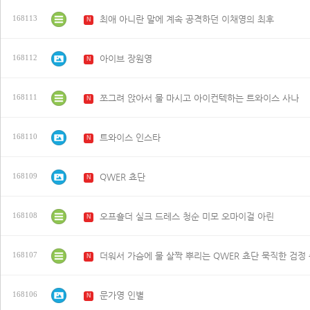
최애 아니란 말에 계속 공격하던 이채영의 최후
168113
N
아이브 장원영
168112
N
쪼그려 앉아서 물 마시고 아이컨텍하는 트와이스 사나
168111
N
트와이스 인스타
168110
N
QWER 쵸단
168109
N
오프숄더 실크 드레스 청순 미모 오마이걸 아린
168108
N
168107
N
문가영 인별
168106
N