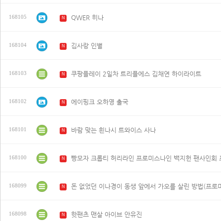
QWER 히나
168105
N
김사랑 인별
168104
N
쿠팡플레이 2일차 트리플에스 김채연 하이라이트
168103
N
에이핑크 오하영 출국
168102
N
바람 맞는 흰나시 트와이스 사나
168101
N
빵모자 크롭티 허리라인 프로미스나인 백지헌 팬사인회
168100
N
돈 없었던 이나경이 동생 앞에서 가오를 살린 방법(프로
168099
N
핫팬츠 맨살 아이브 안유진
168098
N