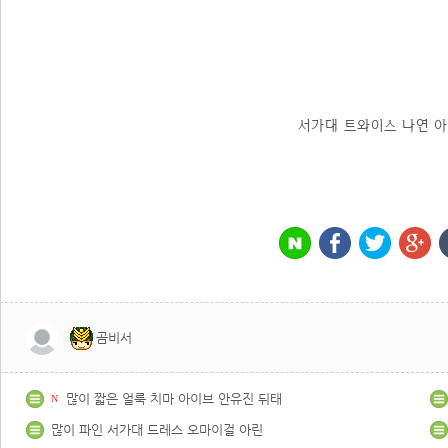
서가대 트와이스 나연 
곰비서
많이 짧은 얼룩 치마 아이브 안유진 뒤태
N
많이 파인 서가대 드레스 오마이걸 아린