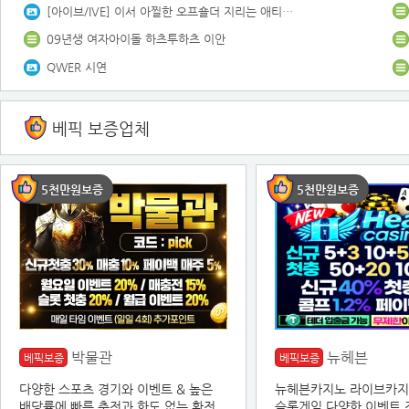
[아이브/IVE] 이서 아찔한 오프숄더 지리는 애티튜드
09년생 여자아이돌 하츠투하츠 이안
QWER 시연
베픽 보증업체
5천만원보증
5천만원보증
박물관
뉴헤븐
베픽보증
베픽보증
다양한 스포츠 경기와 이벤트 & 높은
뉴헤븐카지노 라이브카지
배당률에 빠른 충전과 한도 없는 환전
슬롯게임 다양한 이벤트 진