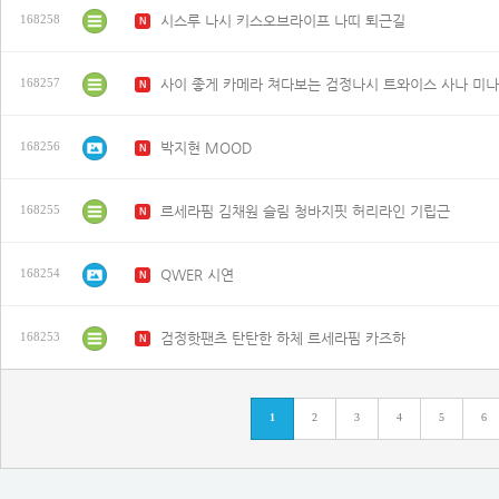
시스루 나시 키스오브라이프 나띠 퇴근길
168258
N
사이 좋게 카메라 쳐다보는 검정나시 트와이스 사나 미나
168257
N
박지현 MOOD
168256
N
르세라핌 김채원 슬림 청바지핏 허리라인 기립근
168255
N
QWER 시연
168254
N
검정핫팬츠 탄탄한 하체 르세라핌 카즈하
168253
N
1
2
3
4
5
6