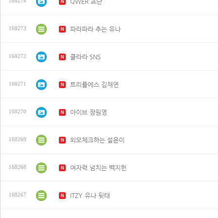
QWER 쵸단
168274
N
파라파라 추는 유나
168273
N
클라라 SNS
168272
N
트리플에스 김채연
168271
N
아이브 장원영
168270
N
외모체크하는 설윤이
168269
N
여자력 넘치는 백지헌
168268
N
ITZY 유나 뒷태
168267
N