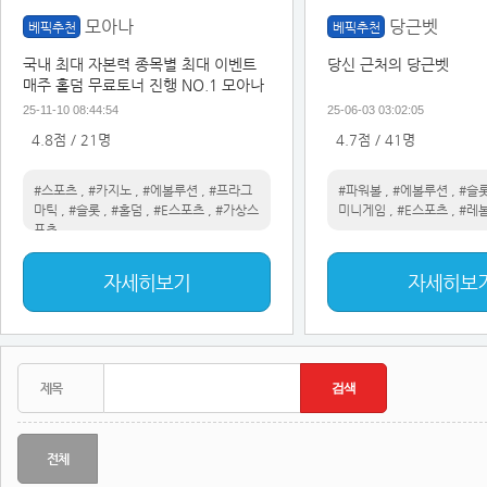
모아나
당근벳
베픽추천
베픽추천
국내 최대 자본력 종목별 최대 이벤트
당신 근처의 당근벳
매주 홀덤 무료토너 진행 NO.1 모아나
25-11-10 08:44:54
25-06-03 03:02:05
4.8점 / 21명
4.7점 / 41명
#스포츠
,
#카지노
,
#에볼루션
,
#프라그
#파워볼
,
#에볼루션
,
#슬
마틱
,
#슬롯
,
#홀덤
,
#E스포츠
,
#가상스
미니게임
,
#E스포츠
,
#레
포츠
자세히보기
자세히보
전체