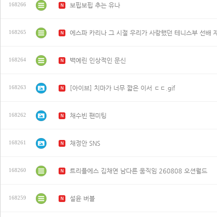
보핍보핍 추는 유나
168266
N
에스파 카리나 그 시절 우리가 사랑했던 테니스부 선배 
168265
N
백예린 인상적인 문신
168264
N
[아이브] 치마가 너무 짧은 이서 ㄷㄷ.gif
168263
N
채수빈 팬미팅
168262
N
채정안 SNS
168261
N
트리플에스 김채연 남다른 움직임 260808 오션월드
168260
N
설윤 버블
168259
N