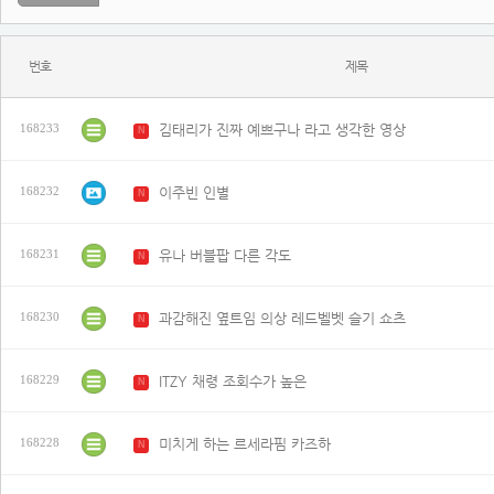
번호
제목
김태리가 진짜 예쁘구나 라고 생각한 영상
168233
N
이주빈 인별
168232
N
유나 버블팝 다른 각도
168231
N
과감해진 옆트임 의상 레드벨벳 슬기 쇼츠
168230
N
ITZY 채령 조회수가 높은
168229
N
미치게 하는 르세라핌 카즈하
168228
N