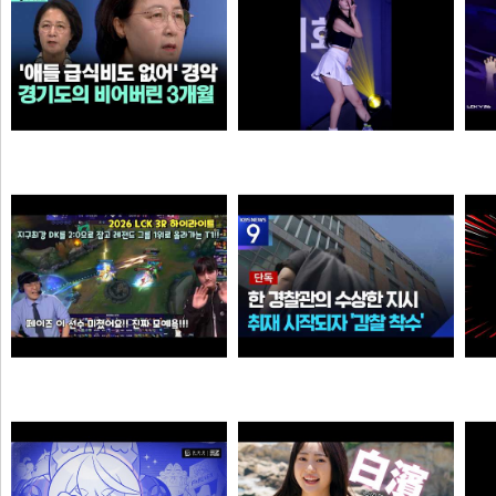
살다살다 미애가 불쌍해 보이는 날도 있구나 ㅋㅋㅋㅋ
추천시 여자친구
3
N
이영자
손예진
Welcome, GEN G Peyz
[단독] “안 데려와도 임의동행에 ‘죄명 바꾸기’”…경찰서 조직적 개입?
소주반샷
크롬