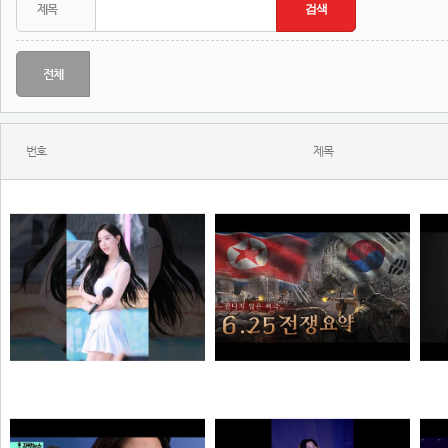
전체
번호
제목
와...ㅈㄴ좋다
한 편으로 알아보는 6.25전쟁
N
N
N
해골
질주머신