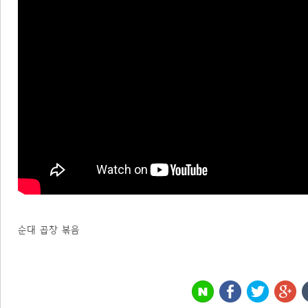
순대 곱창 볶음