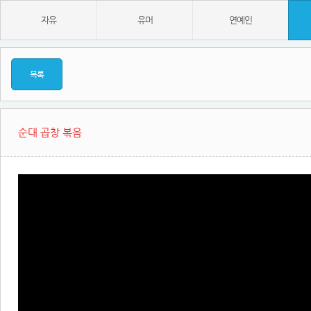
자유
유머
연예인
목록
순대 곱창 볶음