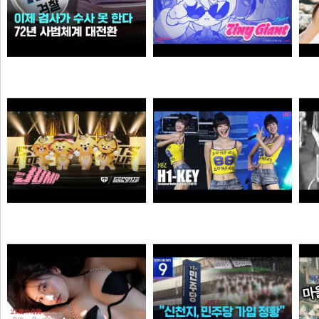
이제 검사가 직접 수사 못 한다…72년 사법체계 대전환421421
자오 EP 「Tiny Giant」 | 젠레스 존 제로
가습기
픽샤워
젠랑이
하이키 옐 직캠 #YEL #H1KEY @260731 정읍물빛축제 ♬ 여름이었다 (Summer Was You)
듣
물음표
픽도리