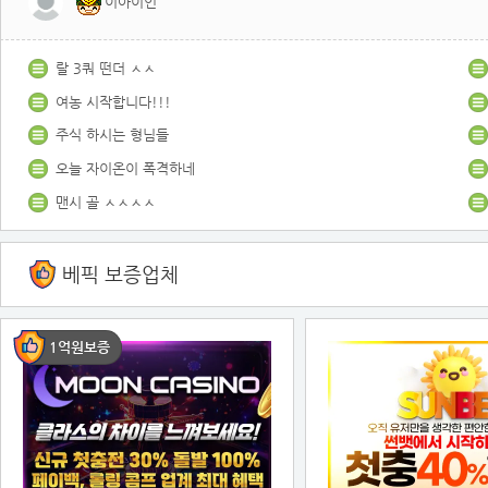
이아이언
랄 3쿼 떤더 ㅅㅅ
여농 시작합니다!!!
주식 하시는 형님들
오늘 자이온이 폭격하네
맨시 골 ㅅㅅㅅㅅ
베픽 보증업체
1억원보증