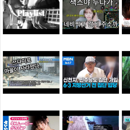
듣게
엘프녀가 롤하다 극대노하게된 이유
순대국
오타쿠
0:41 할아버지 대담한거보소 영압지리네
신천지, 6·3 지방선거 전 민주당 집단 입당…수도권 지역
오쿠오쿠오타쿠
떨어진원숭이