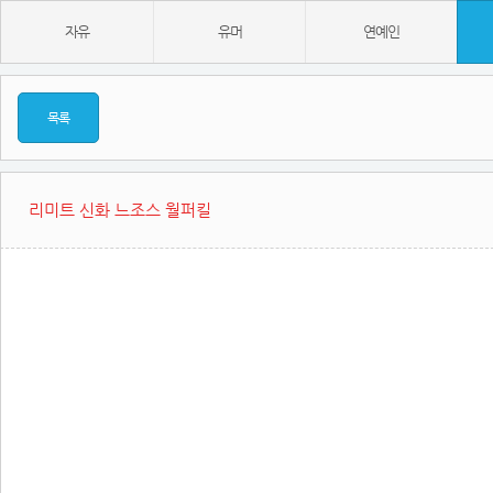
자유
유머
연예인
목록
리미트 신화 느조스 월퍼킬