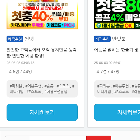
썬벳
반딧불
베픽추천
베픽추천
안전한 고액놀이터 오직 유저만을 생각
어둠을 밝히는 한줄기 빛
한 편안한 베팅 환경!
25-06-03 03:03:13
25-06-03 02:56:01
4.6점 / 44명
4.7점 / 47명
#파워볼
,
#에볼루션
,
#슬롯
,
#스포츠
,
#
#파워볼
,
#에볼루션
,
#슬
미니게임
,
#E스포츠
,
#레볼루션홀덤
미니게임
,
#E스포츠
,
#레
자세히보기
자세히보