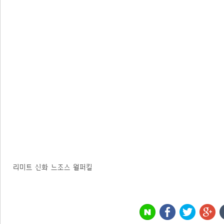
리미트 신화 느조스 월퍼킬