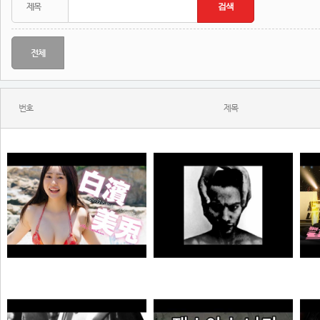
전체
번호
제목
MONSTA - Holdin' On (Skrillex & Nero Remix)
젠
【#白濱美兎】変わらぬあどけなさから、こぼれおちる色気。――デジタル写真集『あの日の約束、大人の答え。』好評発売中！ Miu Shirahama
N
극혐
곰비서