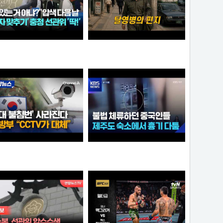
더 있는 거 아냐?" 압수수색 다음 날...충청 선관위서도 '숫자 맞추기' 포착
탈영병의 편지
애플
크롬
'군대 불침번' 사라진다… 국방부 "CCTV로 대체 가능"
불법 체류하던 중국인들...제주도 숙소에서 흉기 다툼
크롬
아이언맨