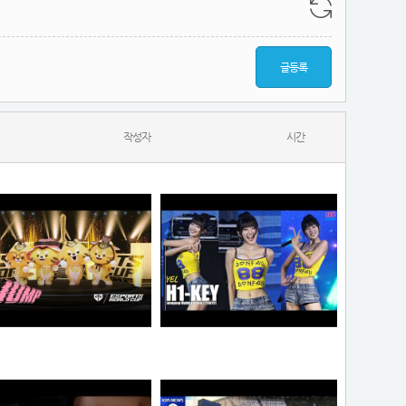
글등록
작성자
시간
랑이
하이키 옐 직캠 #YEL #H1KEY @260731 정읍물빛축제 ♬ 여름이었다 (Summer Was You)
물음표
픽도리