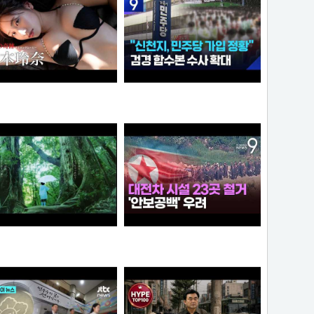
“6·3 지방선거 앞두고 신천지 민주당 가입 정황”…합수본, 수사 확대
【#松本玲奈】話題のショートドラマ出演女優が待望の水着グラビアに挑戦！――デジタル写真集『21歳の奇跡』好評発売中！ Reina Matsumoto
와꾸대장봉준
타짜신정환
[원작] 지금 만나러 갑니다 OST -시간을 넘어서
누가좀 말려봐라 ㅋ
아이언맨
떨어진원숭이