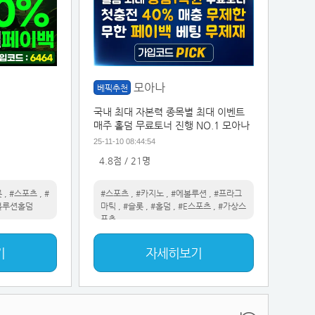
모아나
베픽추천
국내 최대 자본력 종목별 최대 이벤트
매주 홀덤 무료토너 진행 NO.1 모아나
25-11-10 08:44:54
4.8점 / 21명
롯
,
#스포츠
,
#
#스포츠
,
#카지노
,
#에볼루션
,
#프라그
볼루션홀덤
마틱
,
#슬롯
,
#홀덤
,
#E스포츠
,
#가상스
포츠
기
자세히보기