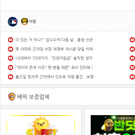
애플
더 있는 거 아냐?" 압수수색 다음 날...충청 선관위서도 '숫자 맞추기' 포착
李 아파트 근저당 비판 재경부 게시글 당일 삭제…"대출 막더니 내로남불"
10대부터 70대까지, "민생지원금" 솔직한 생각
“게이머 존재 이유? 팬 분들 때문” 쵸비 인터뷰 | GEN vs KRX(04.30)
출근길 정자역 근처에서 인도로 차량 돌진...보행자 숨져 / YTN
베픽 보증업체