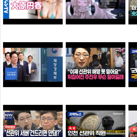
Call Of Silence - Clear Sky remix • Cover: Mirai | Atack on titan ost | Cover - Vtuber
【4Kムービーグラビア】OL×コスプレイヤーの二刀流ヒロイン #大原円香 ちゃんが再登場！“殻を破る”をテーマに可愛らしさも破壊力もパワーアップした水着撮影に最高画質で没入密着！【メイキング】
타짜신정환
손나은
"이제 선관위 해명 못 믿어요" 뒤집어진 주진우 무슨 일이길래
李 아파트 근저당 비판 재경부 게시글 당일 삭제…"대출 막더니 내로남불"
타짜신정환
애플