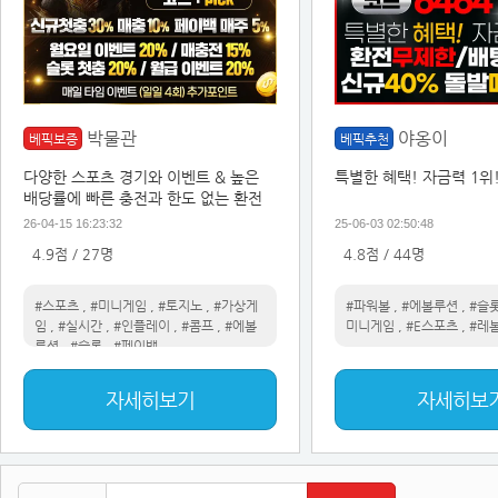
박물관
야옹이
베픽보증
베픽추천
다양한 스포츠 경기와 이벤트 & 높은
특별한 혜택! 자금력 1위
배당률에 빠른 충전과 한도 없는 환전
26-04-15 16:23:32
25-06-03 02:50:48
4.9점 / 27명
4.8점 / 44명
#스포츠
,
#미니게임
,
#토지노
,
#가상게
#파워볼
,
#에볼루션
,
#슬
임
,
#실시간
,
#인플레이
,
#콤프
,
#에볼
미니게임
,
#E스포츠
,
#레
루션
,
#슬롯
,
#페이백
자세히보기
자세히보