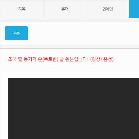
자유
유머
연예인
목록
조국 딸 동기가 쓴(폭로한) 글 원본입니다! (영상+음성)