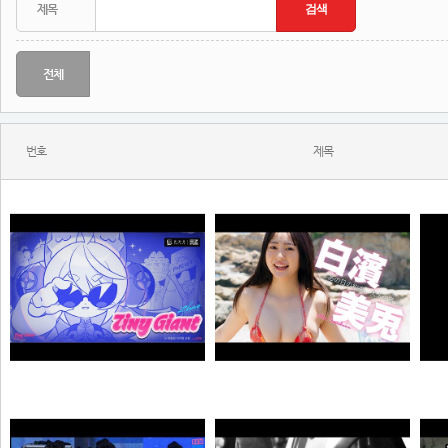
전체
번호
제목
자오 EP 「Tiny Giant」 | 젠레스 존 제로
【#白濱美兎】変わらぬあどけなさから、こぼれおちる色気。――デジタル写真集『あの日の約束、大人の答え。』好評発売中！ Miu Shirahama
N
N
픽샤워
곰비서