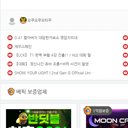
오쿠오쿠오타쿠
0:41 할아버지 대담한거보소 영압지리네
제우스웨인
【LCK】 T1 완벽 부활 4강 진출!! / HLE 대회 탈락 / GEN 4강 진출 - 2026 EWC
【대회】 정신나간 쵸비 조롱+비하 사건이 발생했습니다 ㄷㄷ / 말이 안되는 해명 - 롤 이스포츠
SHOW YOUR LIGHT | 2nd Gen.G Official Uniform
베픽 보증업체
1억원보증