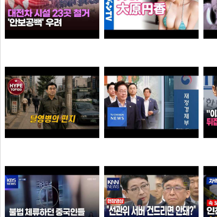
누가좀 말려봐라 ㅋ
【4Kムービーグラビア】OL×コスプレイヤーの二刀流ヒロイン #大原円香 ちゃんが再登場！“殻を破る”をテーマに可愛らしさも破壊力もパワーアップした水着撮影に最高画質で没入密着！【メイキング】
떨어진원숭이
손나은
탈영병의 편지
李 아파트 근저당 비판 재경부 게시글 당일 삭제…"대출 막더니 내로남불"
크롬
애플