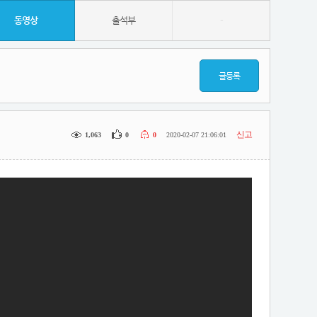
동영상
출석부
-
글등록
신고
1,063
0
0
2020-02-07 21:06:01