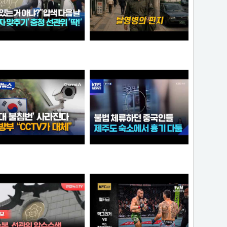
더 있는 거 아냐?" 압수수색 다음 날...충청 선관위서도 '숫자 맞추기' 포착
탈영병의 편지
애플
크롬
'군대 불침번' 사라진다… 국방부 "CCTV로 대체 가능"
불법 체류하던 중국인들...제주도 숙소에서 흉기 다툼
크롬
아이언맨