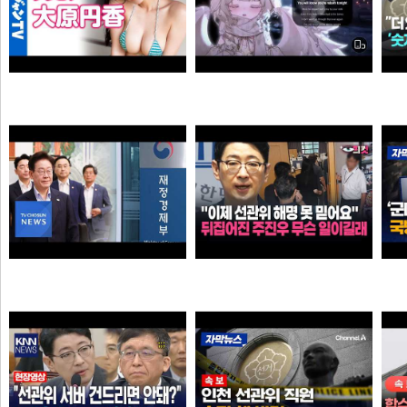
Call Of Silence - Clear Sky remix • Cover: Mirai | Atack on titan ost | Cover - Vtuber
【4Kムービーグラビア】OL×コスプレイヤーの二刀流ヒロイン #大原円香 ちゃんが再登場！“殻を破る”をテーマに可愛らしさも破壊力もパワーアップした水着撮影に最高画質で没入密着！【メイキング】
타짜신정환
손나은
"이제 선관위 해명 못 믿어요" 뒤집어진 주진우 무슨 일이길래
李 아파트 근저당 비판 재경부 게시글 당일 삭제…"대출 막더니 내로남불"
타짜신정환
애플