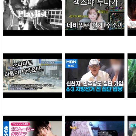
듣게
엘프녀가 롤하다 극대노하게된 이유
순대국
오타쿠
0:41 할아버지 대담한거보소 영압지리네
신천지, 6·3 지방선거 전 민주당 집단 입당…수도권 지역
오쿠오쿠오타쿠
떨어진원숭이