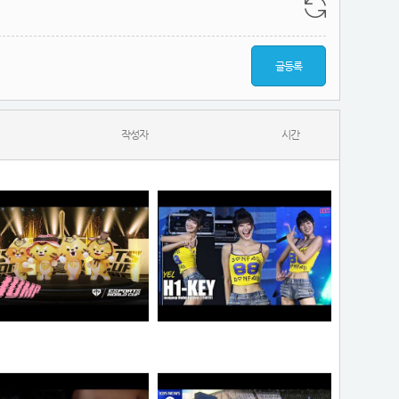
글등록
작성자
시간
랑이
하이키 옐 직캠 #YEL #H1KEY @260731 정읍물빛축제 ♬ 여름이었다 (Summer Was You)
물음표
픽도리