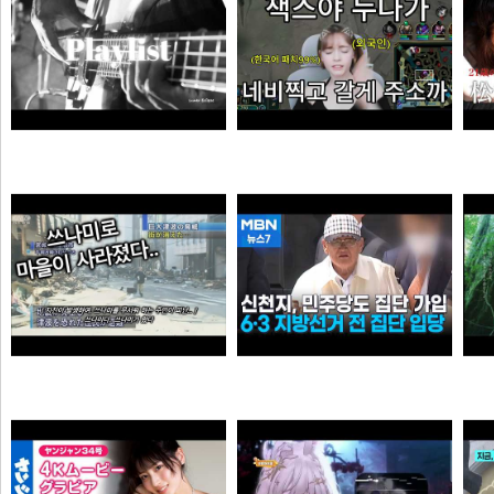
듣게
엘프녀가 롤하다 극대노하게된 이유
순대국
오타쿠
0:41 할아버지 대담한거보소 영압지리네
신천지, 6·3 지방선거 전 민주당 집단 입당…수도권 지역
오쿠오쿠오타쿠
떨어진원숭이