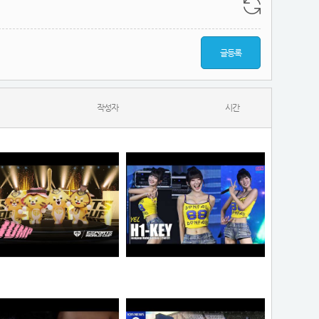
글등록
작성자
시간
랑이
하이키 옐 직캠 #YEL #H1KEY @260731 정읍물빛축제 ♬ 여름이었다 (Summer Was You)
물음표
픽도리