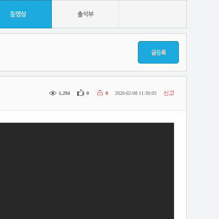
동영상
출석부
-
글등록
신고
1,294
0
0
2020-02-08 11:30:03