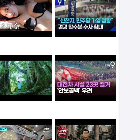
“6·3 지방선거 앞두고 신천지 민주당 가입 정황”…합수본, 수사 확대
【#松本玲奈】話題のショートドラマ出演女優が待望の水着グラビアに挑戦！――デジタル写真集『21歳の奇跡』好評発売中！ Reina Matsumoto
와꾸대장봉준
타짜신정환
[원작] 지금 만나러 갑니다 OST -시간을 넘어서
누가좀 말려봐라 ㅋ
아이언맨
떨어진원숭이