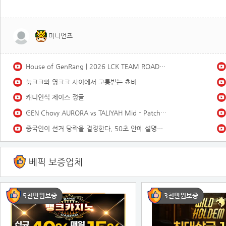
미니언즈
House of GenRang | 2026 LCK TEAM ROADSHOW GEN.G HOMESTAND
늙크크와 영크크 사이에서 고통받는 쵸비
캐니언식 제이스 정글
GEN Chovy AURORA vs TALIYAH Mid - Patch 26.13 KR Ranked | lolrec
중국인이 선거 당락을 결정한다, 50초 안에 설명하기
베픽 보증업체
5천만원보증
3천만원보증