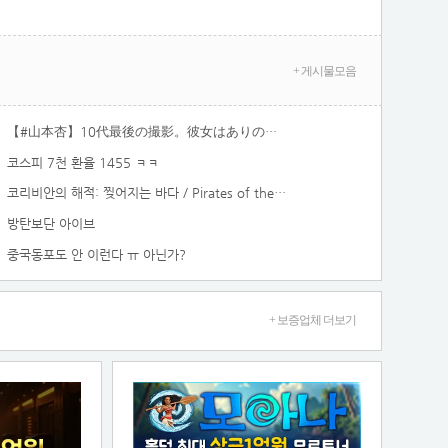
+ 게시물모음
【#山本杏】10代最後の撮影。彼女はありのままで、良い。――デジタル写真集『未完成のままで、』好評発売中！ An Yamamoto
코스피 7천 환율 1455 ㅋㅋ
코리비안의 해적: 찢어지는 바다 / Pirates of the Koribbean: Shattered Sea
방탄보단 아이브
중국동포도 안 이런다 ㅠ 아닌가?
+ 보증업체 더보기