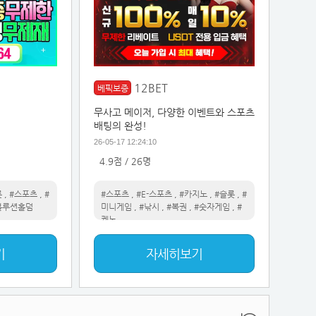
12BET
베픽보증
무사고 메이저, 다양한 이벤트와 스포츠
배팅의 완성!
26-05-17 12:24:10
4.9점 / 26명
롯
,
#스포츠
,
#
#스포츠
,
#E-스포츠
,
#카지노
,
#슬롯
,
#
볼루션홀덤
미니게임
,
#낚시
,
#복권
,
#숫자게임
,
#
케노
기
자세히보기