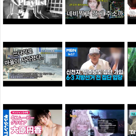
듣게
엘프녀가 롤하다 극대노하게된 이유
순대국
오타쿠
0:41 할아버지 대담한거보소 영압지리네
신천지, 6·3 지방선거 전 민주당 집단 입당…수도권 지역
오쿠오쿠오타쿠
떨어진원숭이