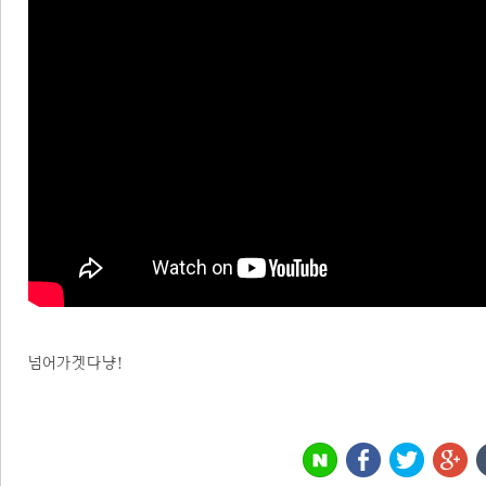
넘어가겟다냥!