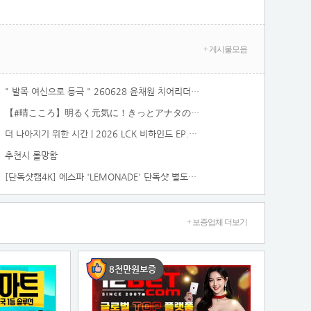
+ 게시물모음
" 발목 여신으로 등극 " 260628 윤채원 치어리더 사뿐사뿐&기대해 특별공연 직캠
【#晴こころ】明るく元気に！きっとアナタのココロも・・・――デジタル写真集『晴れもよう』好評発売中！ Cocoro Haru
더 나아지기 위한 시간 | 2026 LCK 비하인드 EP.08
추천시 롤망함
[단독샷캠4K] 에스파 'LEMONADE' 단독샷 별도녹화│aespa ONE TAKE STAGE│@SBS Inkigayo 260531
+ 보증업체 더보기
8천만원보증