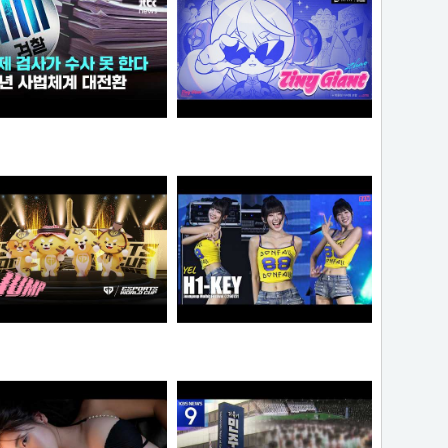
이제 검사가 직접 수사 못 한다…72년 사법체계 대전환421421
자오 EP 「Tiny Giant」 | 젠레스 존 제로
N
가습기
픽샤워
랑이
하이키 옐 직캠 #YEL #H1KEY @260731 정읍물빛축제 ♬ 여름이었다 (Summer Was You)
물음표
픽도리