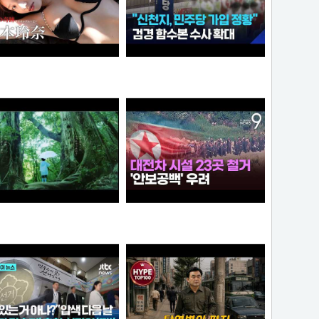
“6·3 지방선거 앞두고 신천지 민주당 가입 정황”…합수본, 수사 확대
【#松本玲奈】話題のショートドラマ出演女優が待望の水着グラビアに挑戦！――デジタル写真集『21歳の奇跡』好評発売中！ Reina Matsumoto
와꾸대장봉준
타짜신정환
[원작] 지금 만나러 갑니다 OST -시간을 넘어서
누가좀 말려봐라 ㅋ
아이언맨
떨어진원숭이