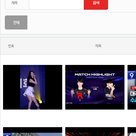
전체
번호
제목
추천시 여자친구
39:38 유나라 레전드
N
N
N
이영자
물음표