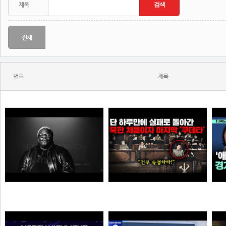
전체
번호
제목
KITSCHKRIEG - du bist gut genug without SHIRIN DAVID
북한에 그나마 남아 있었던 민주주의가 완전히 삭제되고 김일성이 권력을 잡게 된 결정적인 사건
N
N
N
소주반샷
오타쿠