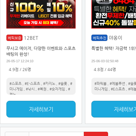
12BET
야옹이
베픽보증
베픽추천
무사고 메이저, 다양한 이벤트와 스포츠
특별한 혜택! 자금력 1위
배팅의 완성!
26-05-17 12:24:10
25-06-03 02:50:48
4.9점 / 26명
4.8점 / 44명
#스포츠
,
#E-스포츠
,
#카지노
,
#슬롯
,
#
#파워볼
,
#에볼루션
,
#슬
미니게임
,
#낚시
,
#복권
,
#숫자게임
,
#
미니게임
,
#E스포츠
,
#레
케노
자세히보기
자세히보