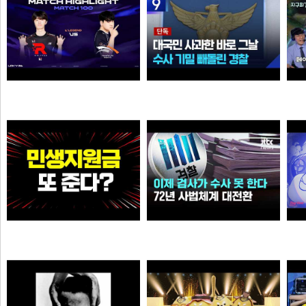
39:38 유나라 레전드
[단독] ‘장윤기’ 논란인데…‘경찰관 뺑소니’ 수사 빼돌린 경찰
N
N
N
물음표
크롬
와.. 추석 전 민생지원금 또 준다?
이제 검사가 직접 수사 못 한다…72년 사법체계 대전환421421
N
N
이영자
가습기