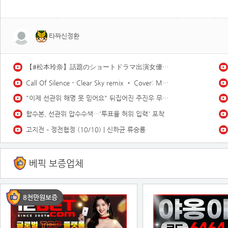
타짜신정환
【#松本玲奈】話題のショートドラマ出演女優が待望の水着グラビアに挑戦！――デジタル写真集『21歳の奇跡』好評発売中！ Reina Matsumoto
Call Of Silence - Clear Sky remix • Cover: Mirai | Atack on titan ost | Cover - Vtuber
"이제 선관위 해명 못 믿어요" 뒤집어진 주진우 무슨 일이길래
합수본, 선관위 압수수색…'투표율 허위 입력' 포착
고지전 – 정전협정 (10/10) | 신하균 류승룡
베픽 보증업체
8천만원보증