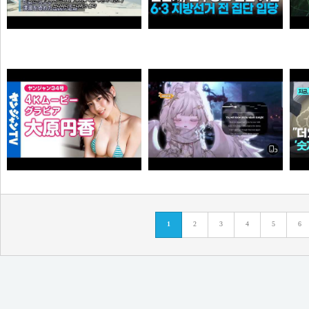
0:41 할아버지 대담한거보소 영압지리네
신천지, 6·3 지방선거 전 민주당 집단 입당…수도권 지역
오쿠오쿠오타쿠
떨어진원숭이
Call Of Silence - Clear Sky remix • Cover: Mirai | Atack on titan ost | Cover - Vtuber
【4Kムービーグラビア】OL×コスプレイヤーの二刀流ヒロイン #大原円香 ちゃんが再登場！“殻を破る”をテーマに可愛らしさも破壊力もパワーアップした水着撮影に最高画質で没入密着！【メイキング】
1
2
3
4
5
6
타짜신정환
손나은