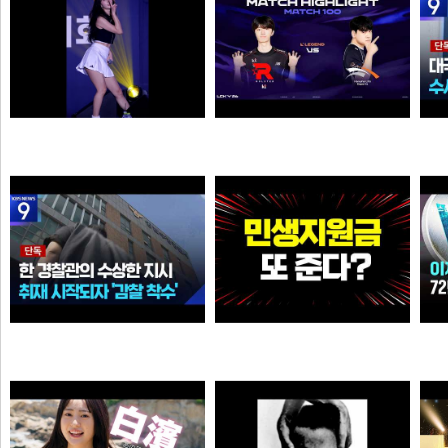
추천시 여자친구
39:38 유나라 레전드
N
N
N
이영자
물음표
[단독] “안 데려와도 임의동행에 ‘죄명 바꾸기’”…경찰서 조직적 개입?
와.. 추석 전 민생지원금 또 준다?
크롬
이영자