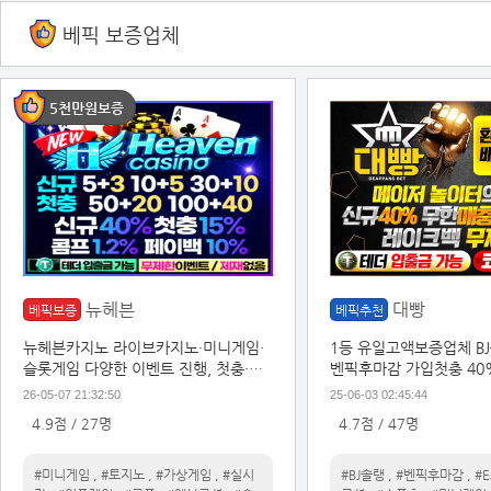
베픽 보증업체
5천만원보증
뉴헤븐
대빵
베픽보증
베픽추천
뉴헤븐카지노 라이브카지노·미니게임·
1등 유일고액보증업체 B
슬롯게임 다양한 이벤트 진행, 첫충·재
벤픽후마감 가입첫충 40
충·페이백 혜택과 빠른충전 무제한환전
벤트
26-05-07 21:32:50
25-06-03 02:45:44
지원
4.9점 / 27명
4.7점 / 47명
#미니게임
,
#토지노
,
#가상게임
,
#실시
#BJ솔랭
,
#벤픽후마감
,
#