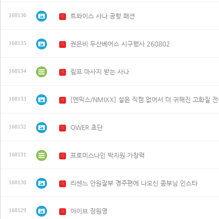
트와이스 사나 공항 패션
168136
N
권은비 두산베어스 시구행사 260802
168135
N
림프 마사지 받는 사나
168134
N
168133
N
QWER 쵸단
168132
N
프로미스나인 박지원 가창력
168131
N
리센느 안원잘부 경주편에 나오신 종부님 인스타
168130
N
아이브 장원영
168129
N