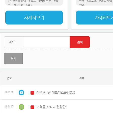
간
,
#인플레이
,
#콤프
,
#에볼루션
,
#슬
루션
,
#스포츠
,
#미니게임
롯
,
#페이백
,
#쿠폰
홀덤
자세히보기
자세히보
전체
번호
제목
이주연 (전 애프터스쿨) SNS
168138
N
고척돔 카리나 전광판
168137
N