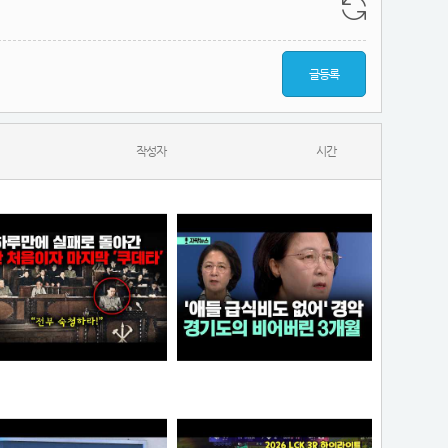
글등록
작성자
시간
북한에 그나마 남아 있었던 민주주의가 완전히 삭제되고 김일성이 권력을 잡게 된 결정적인 사건
살다살다 미애가 불쌍해 보이는 날도 있구나 ㅋㅋㅋㅋ
N
오타쿠
손예진