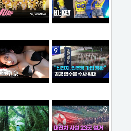
랑이
하이키 옐 직캠 #YEL #H1KEY @260731 정읍물빛축제 ♬ 여름이었다 (Summer Was You)
물음표
픽도리
“6·3 지방선거 앞두고 신천지 민주당 가입 정황”…합수본, 수사 확대
【#松本玲奈】話題のショートドラマ出演女優が待望の水着グラビアに挑戦！――デジタル写真集『21歳の奇跡』好評発売中！ Reina Matsumoto
와꾸대장봉준
타짜신정환