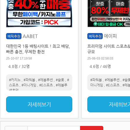
AABET
에이피
베픽추천
베픽추천
대한민국 1등 배팅사이트 ! 최고 배당,
프리미엄 사이트 스포츠
빠른 충전, 무제한 환전
규모
25-10-07 17:19:58
25-06-03 02:58:03
4.8점 / 32명
4.6점 / 46명
#카지노
,
#파워볼
,
#에볼루션
,
#슬롯
,
#
#파워볼
,
#에볼루션
,
#슬
스포츠
,
#미니게임
,
#E스포츠
,
#레볼루
미니게임
,
#E스포츠
,
#레
션홀덤
자세히보기
자세히보