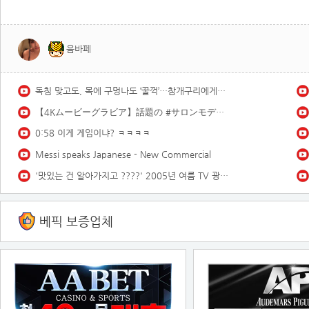
음바페
독침 맞고도, 목에 구멍나도 ‘꿀꺽’…참개구리에게는 말벌도 한끼 식사 ｜지금 이 장면
【4Kムービーグラビア】話題の #サロンモデル #緑川春菜 ちゃんが、2度目の登場にして初表紙！前回に引き続き、水着は一切ナシで、洋服グラビアの可能性に挑戦した撮影に最高画質で没入密着！【メイキング】
0:58 이게 게임이냐? ㅋㅋㅋㅋ
Messi speaks Japanese - New Commercial
'맛있는 건 알아가지고 ????' 2005년 여름 TV 광고 모음 | 옛날티브이 옛날광고 추억의광고
베픽 보증업체