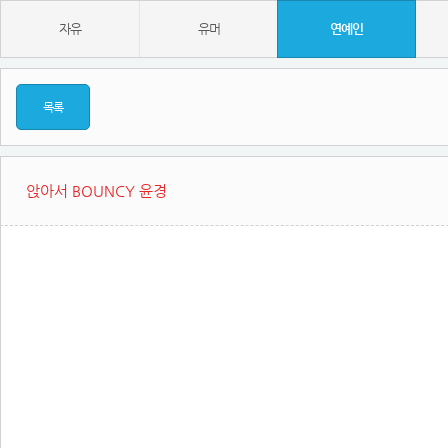
자유
유머
연예인
목록
앉아서 BOUNCY 윤경