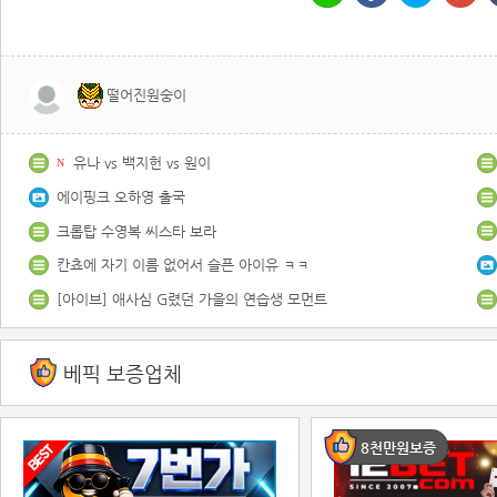
떨어진원숭이
유나 vs 백지헌 vs 원이
N
에이핑크 오하영 출국
크롭탑 수영복 씨스타 보라
칸쵸에 자기 이름 없어서 슬픈 아이유 ㅋㅋ
[아이브] 애사심 G렸던 가을의 연습생 모먼트
베픽 보증업체
8천만원보증