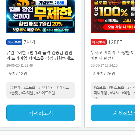
7번가
12BET
베픽추천
베픽보증
유일무이한 7번가의 품격 검증된 안전
무사고 메이저, 다양한 
과 프리미엄 서비스를 직접 경험하세요
배팅의 완성!
26-05-20 11:29:49
26-05-17 12:24:10
5점 / 18명
4.9점 / 26명
#7번가
,
#스포츠
,
#미니게임
,
#카지노
,
#스포츠
,
#E-스포츠
,
#카
#슬롯
,
#파워볼
,
#사이트추천
미니게임
,
#낚시
,
#복권
,
케노
자세히보기
자세히보