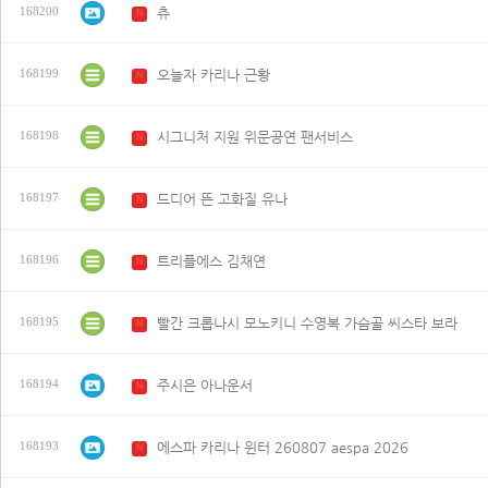
츄
168200
N
오늘자 카리나 근황
168199
N
시그니처 지원 위문공연 팬서비스
168198
N
드디어 뜬 고화질 유나
168197
N
트리플에스 김채연
168196
N
빨간 크롭나시 모노키니 수영복 가슴골 씨스타 보라
168195
N
주시은 아나운서
168194
N
에스파 카리나 윈터 260807 aespa 2026
168193
N