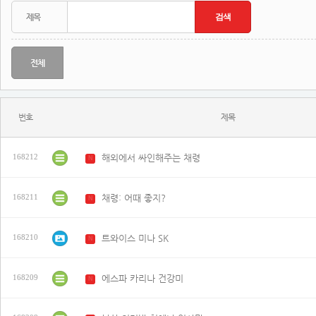
전체
번호
제목
해외에서 싸인해주는 채령
168212
N
채령: 어때 좋지?
168211
N
트와이스 미나 SK
168210
N
에스파 카리나 건강미
168209
N