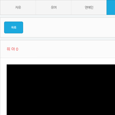
자유
유머
연예인
목록
위 아 0