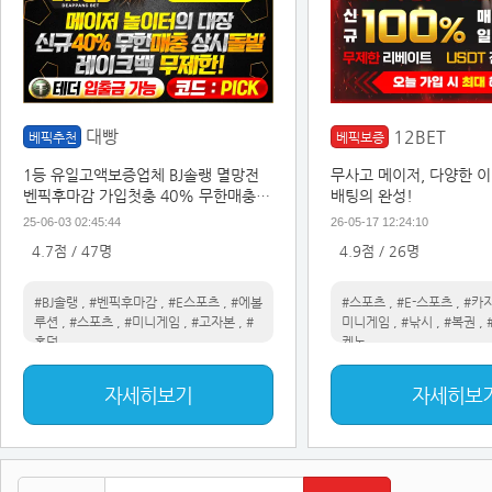
대빵
12BET
베픽추천
베픽보증
1등 유일고액보증업체 BJ솔랭 멸망전
무사고 메이저, 다양한 
벤픽후마감 가입첫충 40% 무한매충이
배팅의 완성!
벤트
25-06-03 02:45:44
26-05-17 12:24:10
4.7점 / 47명
4.9점 / 26명
#BJ솔랭
,
#벤픽후마감
,
#E스포츠
,
#에볼
#스포츠
,
#E-스포츠
,
#카
루션
,
#스포츠
,
#미니게임
,
#고자본
,
#
미니게임
,
#낚시
,
#복권
,
홀덤
케노
자세히보기
자세히보