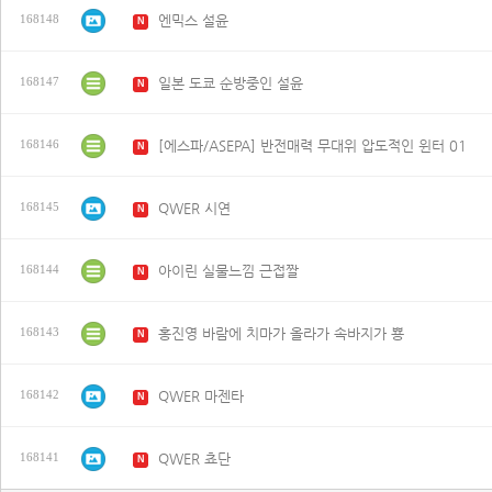
엔믹스 설윤
168148
N
일본 도쿄 순방중인 설윤
168147
N
[에스파/ASEPA] 반전매력 무대위 압도적인 윈터 01
168146
N
QWER 시연
168145
N
아이린 실물느낌 근접짤
168144
N
홍진영 바람에 치마가 올라가 속바지가 뿅
168143
N
QWER 마젠타
168142
N
QWER 쵸단
168141
N