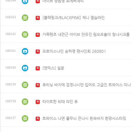
아이브 장원영 포에버체리
168164
N
[블랙핑크/BLACKPINK] 제니 옆슴라인
168163
N
가죽팬츠 내전근 아이브 안유진 원오프숄더 청나시크롭
168162
N
프로미스나인 송하영 팬사인회 260801
168161
N
[엔믹스] 설윤
168160
N
츄리닝 바지에 검정나시만 입어도 고급진 트와이스 미나
168159
N
타이트한 뒤태 라인 츄
168158
N
트와이스 나연 줄무늬 끈나시 흰속바지 흰망사스타킹
168157
N