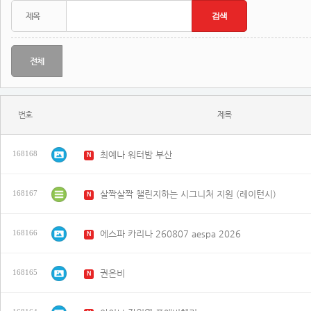
전체
번호
제목
최예나 워터밤 부산
168168
N
살짝살짝 챌린지하는 시그니처 지원 (레이턴시)
168167
N
에스파 카리나 260807 aespa 2026
168166
N
권은비
168165
N