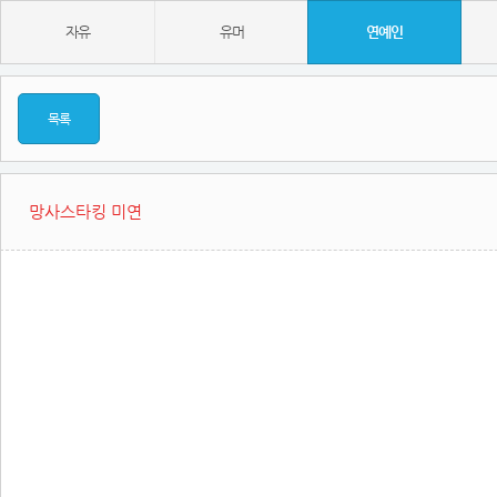
자유
유머
연예인
목록
망사스타킹 미연