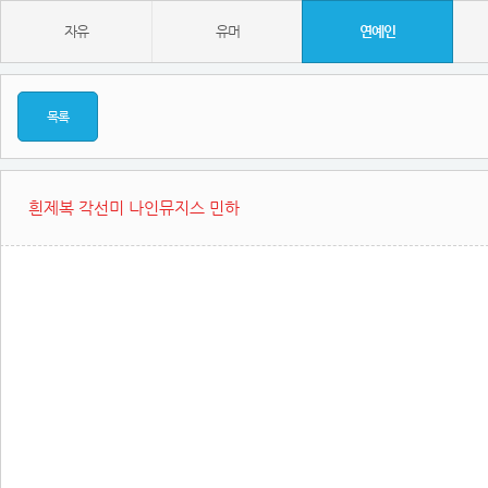
자유
유머
연예인
목록
흰제복 각선미 나인뮤지스 민하