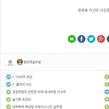
흰제복 각선미 나인
원빈해설위원
QWER 쵸단
N
클라라 SNS
N
검정핫팬츠 탄탄한 하체 르세라핌 카즈하
슬기류 최강자
대학축제 튜브탑 프로미스나인 송하영