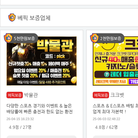
베픽 보증업체
5천만원보증
2천만원보증
박물관
크크벳
베픽보증
베픽보증
다양한 스포츠 경기와 이벤트 & 높은
스포츠 & E스포츠 배팅 
배당률에 빠른 충전과 한도 없는 환전
업계 최대 자본력 !
26-04-15 16:23:32
25-06-03 02:48:22
4.9점 / 27명
4.8점 / 62명