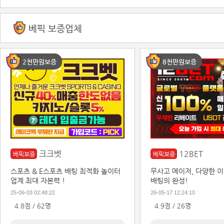
베픽 보증업체
2천만원보증
8천만원보증
크크벳
12BET
베픽보증
베픽보증
스포츠 & E스포츠 배팅 최적화 놀이터
무사고 메이저, 다양한 
업계 최대 자본력 !
배팅의 완성!
25-06-03 02:48:22
26-05-17 12:24:10
4.8점 / 62명
4.9점 / 26명