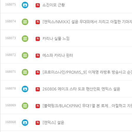
소진이모 근황
168075
N
[엔믹스/NMIXX] 설윤 무대위에서 지리고 아찔한 기마
168074
N
카리나 실물 느낌
168073
N
에스파 카리나 윈터
168072
N
168071
N
260806 메이크 스타 도쿄 팬산인회 엔믹스 설윤
168070
N
[블랙핑크/BLACKPINK] 무대1열 본 로제...아찔하고 지린
168069
N
[엔믹스] 설윤
168068
N